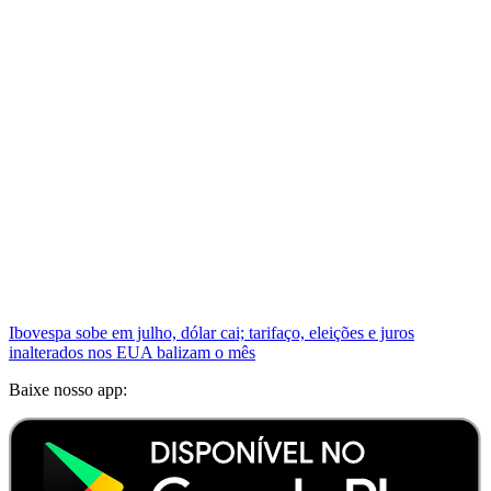
Ibovespa sobe em julho, dólar cai; tarifaço, eleições e juros
inalterados nos EUA balizam o mês
Baixe nosso app: