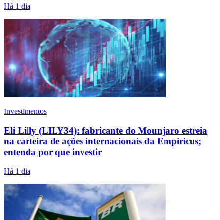
Há 1 dia
Investimentos
Eli Lilly (LILY34): fabricante do Mounjaro estreia
na carteira de ações internacionais da Empiricus;
entenda por que investir
Há 1 dia