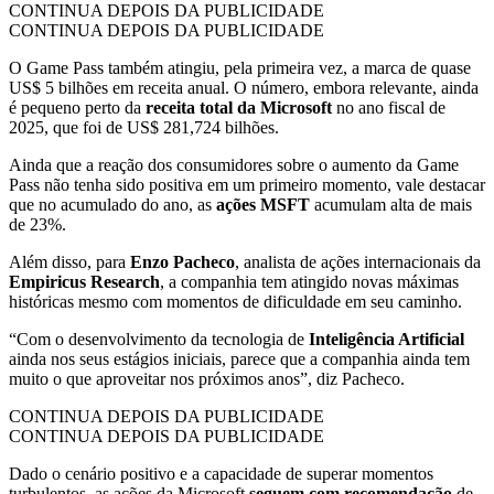
CONTINUA DEPOIS DA PUBLICIDADE
CONTINUA DEPOIS DA PUBLICIDADE
O Game Pass também atingiu, pela primeira vez, a marca de quase
US$ 5 bilhões em receita anual. O número, embora relevante, ainda
é pequeno perto da
receita total da Microsoft
no ano fiscal de
2025, que foi de US$ 281,724 bilhões.
Ainda que a reação dos consumidores sobre o aumento da Game
Pass não tenha sido positiva em um primeiro momento, vale destacar
que no acumulado do ano, as
ações MSFT
acumulam alta de mais
de 23%.
Além disso, para
Enzo Pacheco
, analista de ações internacionais da
Empiricus Research
, a companhia tem atingido novas máximas
históricas mesmo com momentos de dificuldade em seu caminho.
“Com o desenvolvimento da tecnologia de
Inteligência Artificial
ainda nos seus estágios iniciais, parece que a companhia ainda tem
muito o que aproveitar nos próximos anos”, diz Pacheco.
CONTINUA DEPOIS DA PUBLICIDADE
CONTINUA DEPOIS DA PUBLICIDADE
Dado o cenário positivo e a capacidade de superar momentos
turbulentos, as ações da Microsoft
seguem com recomendação
de