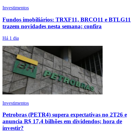
Investimentos
Fundos imobiliários: TRXF11, BRCO11 e BTLG11
trazem novidades nesta semana; confira
Há 1 dia
Investimentos
Petrobras (PETR4) supera expectativas no 2T26 e
anuncia R$ 17,4 bilhões em dividendos; hora de
investir?