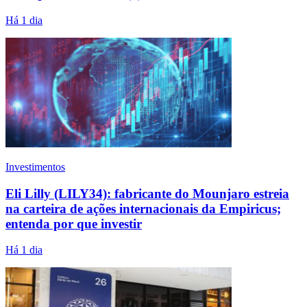
Há 1 dia
Investimentos
Eli Lilly (LILY34): fabricante do Mounjaro estreia
na carteira de ações internacionais da Empiricus;
entenda por que investir
Há 1 dia