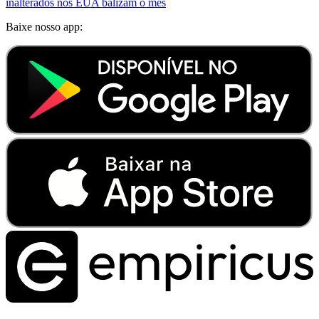
inalterados nos EUA balizam o mês
Baixe nosso app: