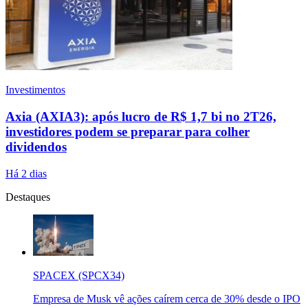
Investimentos
Axia (AXIA3): após lucro de R$ 1,7 bi no 2T26,
investidores podem se preparar para colher
dividendos
Há 2 dias
Destaques
SPACEX (SPCX34)
Empresa de Musk vê ações caírem cerca de 30% desde o IPO