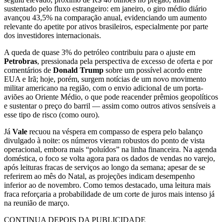
sustentado pelo fluxo estrangeiro: em janeiro, o giro médio diário
avançou 43,5% na comparação anual, evidenciando um aumento
relevante do apetite por ativos brasileiros, especialmente por parte
dos investidores internacionais.
A queda de quase 3% do petróleo contribuiu para o ajuste em
Petrobras
, pressionada pela perspectiva de excesso de oferta e por
comentários de
Donald Trump
sobre um possível acordo entre
EUA e Irã; hoje, porém, surgem notícias de um novo movimento
militar americano na região, com o envio adicional de um porta-
aviões ao Oriente Médio, o que pode reacender prêmios geopolíticos
e sustentar o preço do barril — assim como outros ativos sensíveis a
esse tipo de risco (como ouro).
Já
Vale
recuou na véspera em compasso de espera pelo balanço
divulgado à noite: os números vieram robustos do ponto de vista
operacional, embora mais “poluídos” na linha financeira. Na agenda
doméstica, o foco se volta agora para os dados de vendas no varejo,
após leituras fracas de serviços ao longo da semana; apesar de se
referirem ao mês do Natal, as projeções indicam desempenho
inferior ao de novembro. Como temos destacado, uma leitura mais
fraca reforçaria a probabilidade de um corte de juros mais intenso já
na reunião de março.
CONTINUA DEPOIS DA PUBLICIDADE