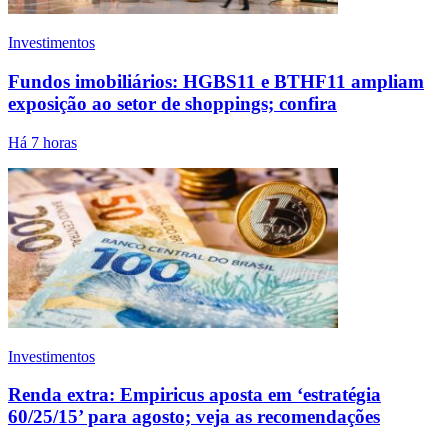
Investimentos
Fundos imobiliários: HGBS11 e BTHF11 ampliam
exposição ao setor de shoppings; confira
Há 7 horas
Investimentos
Renda extra: Empiricus aposta em ‘estratégia
60/25/15’ para agosto; veja as recomendações