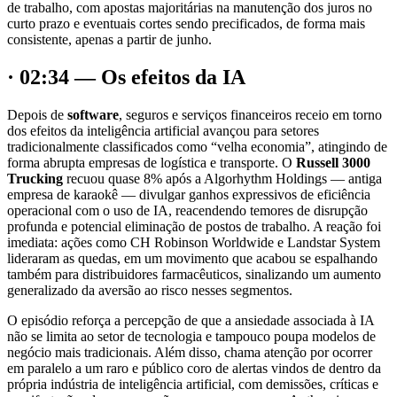
de trabalho, com apostas majoritárias na manutenção dos juros no
curto prazo e eventuais cortes sendo precificados, de forma mais
consistente, apenas a partir de junho.
· 02:34 — Os efeitos da IA
Depois de
software
, seguros e serviços financeiros receio em torno
dos efeitos da inteligência artificial avançou para setores
tradicionalmente classificados como “velha economia”, atingindo de
forma abrupta empresas de logística e transporte. O
Russell 3000
Trucking
recuou quase 8% após a Algorhythm Holdings — antiga
empresa de karaokê — divulgar ganhos expressivos de eficiência
operacional com o uso de IA, reacendendo temores de disrupção
profunda e potencial eliminação de postos de trabalho. A reação foi
imediata: ações como CH Robinson Worldwide e Landstar System
lideraram as quedas, em um movimento que acabou se espalhando
também para distribuidores farmacêuticos, sinalizando um aumento
generalizado da aversão ao risco nesses segmentos.
O episódio reforça a percepção de que a ansiedade associada à IA
não se limita ao setor de tecnologia e tampouco poupa modelos de
negócio mais tradicionais. Além disso, chama atenção por ocorrer
em paralelo a um raro e público coro de alertas vindos de dentro da
própria indústria de inteligência artificial, com demissões, críticas e