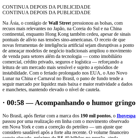
CONTINUA DEPOIS DA PUBLICIDADE
CONTINUA DEPOIS DA PUBLICIDADE
Na Ásia, o contágio de
Wall Stree
t pressionou as bolsas, com
recuos mais relevantes no Japão, na Coreia do Sul e na China
continental, enquanto Hong Kong também cedeu, apesar de sinais
pontuais de alívio nas tensões sino-americanas. O receio de que
novas ferramentas de inteligência artificial sejam disruptivas a ponto
de ameaçar modelos de negócio tradicionais ampliou o movimento
de venda para setores além da tecnologia — como imobiliário
comercial, crédito privado, seguros e logística — reforçando a
leitura de um mercado mais sensível e sujeito a episódios de
instabilidade. Com o feriado prolongado nos EUA, o Ano Novo
Lunar na China e Carnaval no Brasil, o pano de fundo tende a
seguir marcado por liquidez mais baixa e maior reatividade a dados
e manchetes, mantendo elevado o nível de cautela.
· 00:58 — Acompanhando o humor gringo
No Brasil, após flertar com a marca dos
190 mil pontos
, o
Ibovespa
passou por uma realização em linha com o movimento observado
em Nova York e com a correção do petróleo — um ajuste que
considero saudável após a forte alta recente. O volume financeiro
seguiu elevado, próximo de R$ 40 bilhões no pregão, ainda