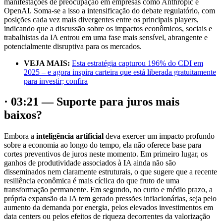
manifestações de preocupação em empresas como Anthropic e
OpenAI. Soma-se a isso a intensificação do debate regulatório, com
posições cada vez mais divergentes entre os principais players,
indicando que a discussão sobre os impactos econômicos, sociais e
trabalhistas da IA entrou em uma fase mais sensível, abrangente e
potencialmente disruptiva para os mercados.
VEJA MAIS:
Esta estratégia capturou 196% do CDI em
2025 – e agora inspira carteira que está liberada gratuitamente
para investir; confira
· 03:21 — Suporte para juros mais
baixos?
Embora a
inteligência artificial
deva exercer um impacto profundo
sobre a economia ao longo do tempo, ela não oferece base para
cortes preventivos de juros neste momento. Em primeiro lugar, os
ganhos de produtividade associados à IA ainda não são
disseminados nem claramente estruturais, o que sugere que a recente
resiliência econômica é mais cíclica do que fruto de uma
transformação permanente. Em segundo, no curto e médio prazo, a
própria expansão da IA tem gerado pressões inflacionárias, seja pelo
aumento da demanda por energia, pelos elevados investimentos em
data centers ou pelos efeitos de riqueza decorrentes da valorização