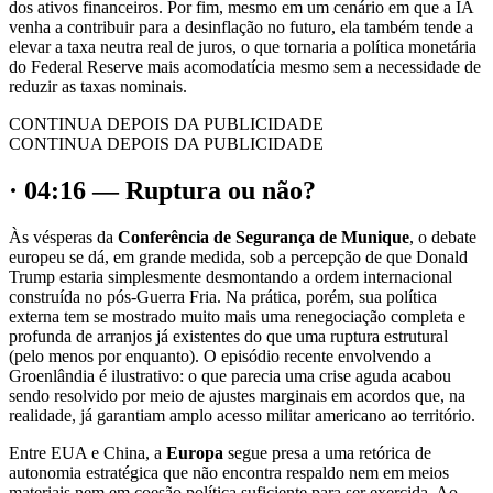
dos ativos financeiros. Por fim, mesmo em um cenário em que a IA
venha a contribuir para a desinflação no futuro, ela também tende a
elevar a taxa neutra real de juros, o que tornaria a política monetária
do Federal Reserve mais acomodatícia mesmo sem a necessidade de
reduzir as taxas nominais.
CONTINUA DEPOIS DA PUBLICIDADE
CONTINUA DEPOIS DA PUBLICIDADE
· 04:16 — Ruptura ou não?
Às vésperas da
Conferência de Segurança de Munique
, o debate
europeu se dá, em grande medida, sob a percepção de que Donald
Trump estaria simplesmente desmontando a ordem internacional
construída no pós-Guerra Fria. Na prática, porém, sua política
externa tem se mostrado muito mais uma renegociação completa e
profunda de arranjos já existentes do que uma ruptura estrutural
(pelo menos por enquanto). O episódio recente envolvendo a
Groenlândia é ilustrativo: o que parecia uma crise aguda acabou
sendo resolvido por meio de ajustes marginais em acordos que, na
realidade, já garantiam amplo acesso militar americano ao território.
Entre EUA e China, a
Europa
segue presa a uma retórica de
autonomia estratégica que não encontra respaldo nem em meios
materiais nem em coesão política suficiente para ser exercida. Ao