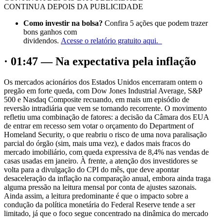
CONTINUA DEPOIS DA PUBLICIDADE
Como investir na bolsa?
Confira 5 ações que podem trazer
bons ganhos com
dividendos.
Acesse o relatório gratuito aqui.
· 01:47 — Na expectativa pela inflação
Os mercados acionários dos Estados Unidos encerraram ontem o
pregão em forte queda, com Dow Jones Industrial Average, S&P
500 e Nasdaq Composite recuando, em mais um episódio de
reversão intradiária que vem se tornando recorrente. O movimento
refletiu uma combinação de fatores: a decisão da Câmara dos EUA
de entrar em recesso sem votar o orçamento do Department of
Homeland Security, o que reabriu o risco de uma nova paralisação
parcial do órgão (sim, mais uma vez), e dados mais fracos do
mercado imobiliário, com queda expressiva de 8,4% nas vendas de
casas usadas em janeiro. À frente, a atenção dos investidores se
volta para a divulgação do CPI do mês, que deve apontar
desaceleração da inflação na comparação anual, embora ainda traga
alguma pressão na leitura mensal por conta de ajustes sazonais.
Ainda assim, a leitura predominante é que o impacto sobre a
condução da política monetária do Federal Reserve tende a ser
limitado, já que o foco segue concentrado na dinâmica do mercado