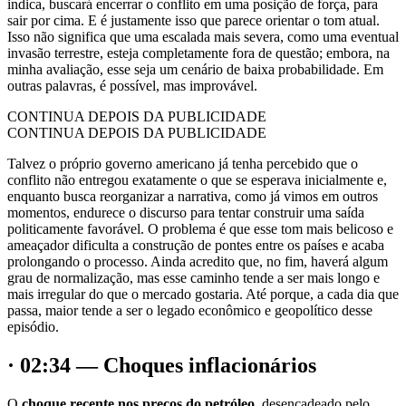
indica, buscará encerrar o conflito em uma posição de força, para
sair por cima. E é justamente isso que parece orientar o tom atual.
Isso não significa que uma escalada mais severa, como uma eventual
invasão terrestre, esteja completamente fora de questão; embora, na
minha avaliação, esse seja um cenário de baixa probabilidade. Em
outras palavras, é possível, mas improvável.
CONTINUA DEPOIS DA PUBLICIDADE
CONTINUA DEPOIS DA PUBLICIDADE
Talvez o próprio governo americano já tenha percebido que o
conflito não entregou exatamente o que se esperava inicialmente e,
enquanto busca reorganizar a narrativa, como já vimos em outros
momentos, endurece o discurso para tentar construir uma saída
politicamente favorável. O problema é que esse tom mais belicoso e
ameaçador dificulta a construção de pontes entre os países e acaba
prolongando o processo. Ainda acredito que, no fim, haverá algum
grau de normalização, mas esse caminho tende a ser mais longo e
mais irregular do que o mercado gostaria. Até porque, a cada dia que
passa, maior tende a ser o legado econômico e geopolítico desse
episódio.
· 02:34 — Choques inflacionários
O
choque recente nos preços do petróleo
, desencadeado pelo