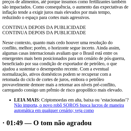
preços de alimentos, até porque insumos como fertilizantes também
são impactados. Como consequência, o aumento das expectativas de
inflação tende a exigir juros mais elevados por mais tempo,
reduzindo o espaço para cortes mais agressivos.
CONTINUA DEPOIS DA PUBLICIDADE
CONTINUA DEPOIS DA PUBLICIDADE
Nesse contexto, quanto mais cedo houver uma resolução do
conflito, melhor; porém, o horizonte segue incerto. Ainda assim,
algumas casas internacionais avaliam que o Brasil está entre os
emergentes mais bem posicionados para um cenário de pós-guerra,
beneficiado por sua condição de exportador de petróleo, o que
ajudou a sustentar o desempenho recente. Com a eventual
normalização, ativos domésticos podem se recuperar com a
retomada do ciclo de cortes de juros, embora o petróleo
provavelmente demore mais a retornar aos níveis pré-conflito,
carregando consigo um prêmio de risco geopolítico mais elevado.
LEIA MAIS
: Criptomoedas em alta, baixa ou ‘estacionadas’?
Não importa, o novo robô SOROS busca lucros de maneira
automática em qualquer cenário; veja como
· 01:49 — O tom não agradou