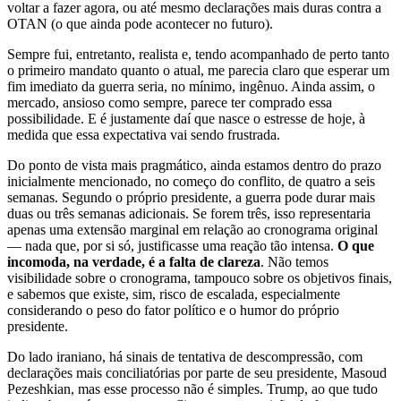
voltar a fazer agora, ou até mesmo declarações mais duras contra a
OTAN (o que ainda pode acontecer no futuro).
Sempre fui, entretanto, realista e, tendo acompanhado de perto tanto
o primeiro mandato quanto o atual, me parecia claro que esperar um
fim imediato da guerra seria, no mínimo, ingênuo. Ainda assim, o
mercado, ansioso como sempre, parece ter comprado essa
possibilidade. E é justamente daí que nasce o estresse de hoje, à
medida que essa expectativa vai sendo frustrada.
Do ponto de vista mais pragmático, ainda estamos dentro do prazo
inicialmente mencionado, no começo do conflito, de quatro a seis
semanas. Segundo o próprio presidente, a guerra pode durar mais
duas ou três semanas adicionais. Se forem três, isso representaria
apenas uma extensão marginal em relação ao cronograma original
— nada que, por si só, justificasse uma reação tão intensa.
O que
incomoda, na verdade, é a falta de clareza
. Não temos
visibilidade sobre o cronograma, tampouco sobre os objetivos finais,
e sabemos que existe, sim, risco de escalada, especialmente
considerando o peso do fator político e o humor do próprio
presidente.
Do lado iraniano, há sinais de tentativa de descompressão, com
declarações mais conciliatórias por parte de seu presidente, Masoud
Pezeshkian, mas esse processo não é simples. Trump, ao que tudo