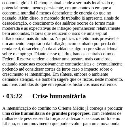
economia global. O choque atual tende a ser mais localizado e,
potencialmente, menos persistente, em um contexto em que a
economia mundial é menos dependente de energia do que no
passado. Além disso, o mercado de trabalho já apresenta sinais de
desaceleração, o crescimento dos salários ocorre de forma mais
moderada e as expectativas de inflação permanecem relativamente
bem ancoradas, fatores que reduzem o risco de uma espiral
inflacionária mais duradoura. Na prática, o efeito mais provável é
um aumento temporário da inflação, acompanhado por perda de
renda real, desaceleração da atividade e alguma pressão adicional
sobre o emprego. Diante desse quadro, bancos centrais como o
Federal Reserve tendem a adotar uma postura mais cautelosa,
evitando respostas excessivamente contracionistas e, eventualmente,
podendo até considerar cortes de juros caso o impacto sobre o
crescimento se intensifique. Em síntese, embora o ambiente
demande atenção, ele também sugere que os riscos, neste momento,
são mais contidos do que em episódios históricos mais extremos.
· 03:22 — Crise humanitária
A intensificação do conflito no Oriente Médio já começa a produzir
uma
crise humanitária de grandes proporções
, com centenas de
milhares de pessoas sendo forçadas a deixar suas casas no Irã e no
Líbano, em um movimento que pode evoluir para uma nova onda