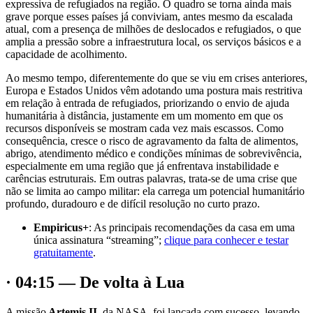
expressiva de refugiados na região. O quadro se torna ainda mais
grave porque esses países já conviviam, antes mesmo da escalada
atual, com a presença de milhões de deslocados e refugiados, o que
amplia a pressão sobre a infraestrutura local, os serviços básicos e a
capacidade de acolhimento.
Ao mesmo tempo, diferentemente do que se viu em crises anteriores,
Europa e Estados Unidos vêm adotando uma postura mais restritiva
em relação à entrada de refugiados, priorizando o envio de ajuda
humanitária à distância, justamente em um momento em que os
recursos disponíveis se mostram cada vez mais escassos. Como
consequência, cresce o risco de agravamento da falta de alimentos,
abrigo, atendimento médico e condições mínimas de sobrevivência,
especialmente em uma região que já enfrentava instabilidade e
carências estruturais. Em outras palavras, trata-se de uma crise que
não se limita ao campo militar: ela carrega um potencial humanitário
profundo, duradouro e de difícil resolução no curto prazo.
Empiricus+
: As principais recomendações da casa em uma
única assinatura “streaming”;
clique para conhecer e testar
gratuitamente
.
· 04:15 — De volta à Lua
A missão
Artemis II
, da NASA, foi lançada com sucesso, levando