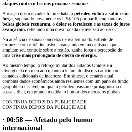
ataques contra o Irã nas próximas semanas
.
A reação dos mercados foi imediata: o
petróleo voltou a subir com
força
, superando novamente os US$ 105 por barril, enquanto as
bolsas globais recuaram
, o
dólar se fortaleceu
e as
taxas de juros
avançaram
, refletindo uma nova rodada de aversão ao risco.
Na ausência de sinais concretos de reabertura do Estreito de
Ormuz e com o Irã, inclusive, avançando em mecanismos que
ampliam seu controle sobre a região, ganha força a percepção de
uma
crise mais prolongada de oferta de energia
.
Ao mesmo tempo, o reforço militar dos Estados Unidos e a
divergência do mercado quanto à leitura do discurso adicionam
camadas adicionais de incerteza. Em síntese, o cenário atual
combina dados econômicos ainda resilientes com um pano de fundo
geopolítico instável, no qual o petróleo reassume protagonismo e
passa a ditar, em grande medida, o humor dos mercados globais.
CONTINUA DEPOIS DA PUBLICIDADE
CONTINUA DEPOIS DA PUBLICIDADE
· 00:58 — Afetado pelo humor
internacional