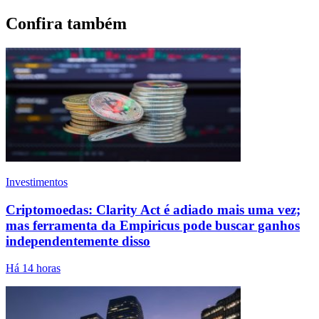
Confira também
Investimentos
Criptomoedas: Clarity Act é adiado mais uma vez;
mas ferramenta da Empiricus pode buscar ganhos
independentemente disso
Há 14 horas