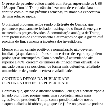
O
preço do petróleo
voltou a subir com força,
superando os US$
105
, após Donald Trump não sinalizar uma desescalada clara do
conflito com o Irã nas próximas semanas, frustrando a expectativa
de uma solução rápida.
O principal problema segue sendo o
Estreito de Ormuz
, que
permanece praticamente fechado, restringindo o fluxo de energia e
mantendo os preços elevados. A comunicação ambígua de Trump,
entre promessas de endurecimento e afirmações de que a guerra está
próxima do fim, aumenta a incerteza dos investidores.
Mesmo em um cenário positivo, a normalização não deve ser
imediata, já que danos à infraestrutura e riscos de segurança podem
prolongar as interrupções. Com o petróleo já acumulando alta
superior a 40%, crescem os temores de inflação mais elevada, e o
mercado passa a se posicionar de forma mais defensiva, refletindo
um ambiente de grande incerteza e volatilidade.
CONTINUA DEPOIS DA PUBLICIDADE
CONTINUA DEPOIS DA PUBLICIDADE
Confesso que, quando o discurso terminou, cheguei a pensar: “podia
ter sido pior”. Isso porque temia uma abordagem ainda mais
agressiva do presidente Trump, com a possibilidade de novos
ataques a aliados históricos, algo que ele já fez no passado e poderia