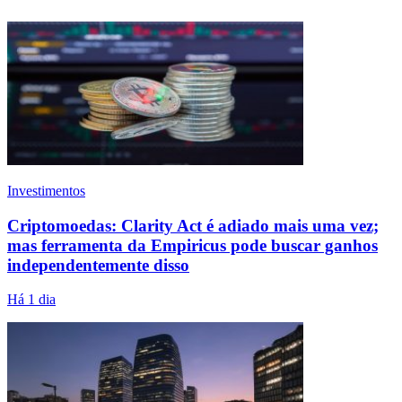
Investimentos
Criptomoedas: Clarity Act é adiado mais uma vez;
mas ferramenta da Empiricus pode buscar ganhos
independentemente disso
Há 1 dia