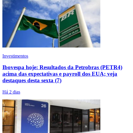
Investimentos
Ibovespa hoje: Resultados da Petrobras (PETR4)
acima das expectativas e payroll dos EUA; veja
destaques desta sexta (7)
Há 2 dias