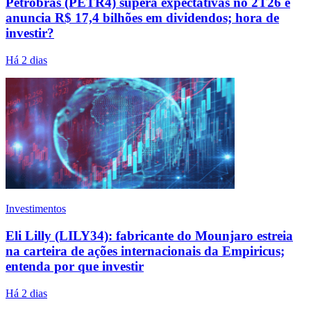
Petrobras (PETR4) supera expectativas no 2T26 e
anuncia R$ 17,4 bilhões em dividendos; hora de
investir?
Há 2 dias
Investimentos
Eli Lilly (LILY34): fabricante do Mounjaro estreia
na carteira de ações internacionais da Empiricus;
entenda por que investir
Há 2 dias