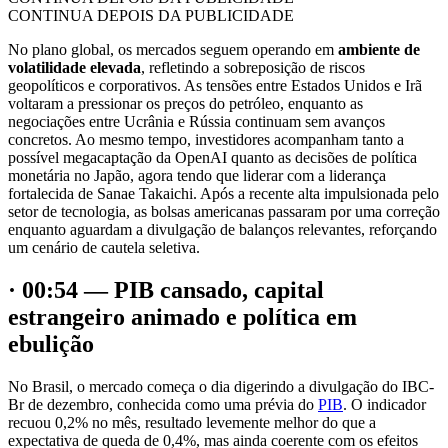
CONTINUA DEPOIS DA PUBLICIDADE
No plano global, os mercados seguem operando em
ambiente de
volatilidade elevada
, refletindo a sobreposição de riscos
geopolíticos e corporativos. As tensões entre Estados Unidos e Irã
voltaram a pressionar os preços do petróleo, enquanto as
negociações entre Ucrânia e Rússia continuam sem avanços
concretos. Ao mesmo tempo, investidores acompanham tanto a
possível megacaptação da OpenAI quanto as decisões de política
monetária no Japão, agora tendo que liderar com a liderança
fortalecida de Sanae Takaichi. Após a recente alta impulsionada pelo
setor de tecnologia, as bolsas americanas passaram por uma correção
enquanto aguardam a divulgação de balanços relevantes, reforçando
um cenário de cautela seletiva.
· 00:54 — PIB cansado, capital
estrangeiro animado e política em
ebulição
No Brasil, o mercado começa o dia digerindo a divulgação do IBC-
Br de dezembro, conhecida como uma prévia do
PIB
. O indicador
recuou 0,2% no mês, resultado levemente melhor do que a
expectativa de queda de 0,4%, mas ainda coerente com os efeitos