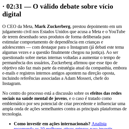
· 02:31 — O válido debate sobre vício
digital
O CEO da Meta,
Mark Zuckerberg
, prestou depoimento em um
julgamento civil nos Estados Unidos que acusa a Meta e o YouTube
de terem desenhado seus produtos de forma deliberada para
estimular comportamento de dependência em crianças e
adolescentes — com destaque para o Instagram (já debati este tema
algumas vezes e a questão finalmente chegou na justiça). Ao ser
questionado sobre metas internas voltadas a aumentar o tempo de
permanência dos usuários, Zuckerberg afirmou que esse tipo de
objetivo não faz mais parte da estratégia atual da companhia, embora
e-mails e registros internos antigos apontem na direção oposta,
incluindo referências associadas a Adam Mosseri, chefe do
Instagram.
No centro do processo está a discussão sobre os
efeitos das redes
sociais na saúde mental de jovens
, e o caso é tratado como
emblemático por seu potencial de criar precedente e influenciar uma
ampla onda de ações semelhantes contra as principais plataformas de
tecnologia.
Como investir em ações internacionais?
Analista
recomenda os 10 melhores ativos gringos para investir