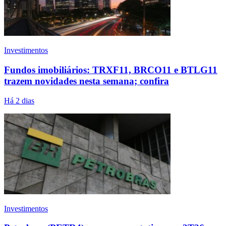
Investimentos
Fundos imobiliários: TRXF11, BRCO11 e BTLG11
trazem novidades nesta semana; confira
Há 2 dias
Investimentos