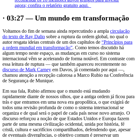
agora; confira o relatório gratuito aqui.
· 03:27 — Um mundo em transformação
Voltamos do fim de semana ainda repercutindo a ampla
circulação
do texto de Ray Dalio
sobre a ruptura da ordem global, no qual o
autor resgata ideias centrais de um dos capítulos de
“Princípios para
a ordem mundial em transformação”
. Como temos discutido há
algum tempo neste espaço, as mudanças em curso no sistema
internacional vêm se acelerando de forma notável. Em contraste com
essa leitura de ruptura — que também apareceu recentemente no
discurso de Mark Carney
em Davos, já comentado por aqui —,
chamou atenção a recepção calorosa a Marco Rubio na Conferência
de Segurança de Munique.
Em sua fala, Rubio afirmou que o mundo está mudando
rapidamente diante de nossos olhos, que a antiga ordem já ficou para
trás e que entramos em uma nova era geopolítica, o que exigirá de
todos uma revisão profunda de como o sistema internacional se
organiza e de qual será o papel de cada país nesse novo arranjo. O
discurso reforçou a noção de que Estados Unidos e Europa fazem
parte de uma mesma civilização ocidental, unida por história, fé
cristã, cultura e sacrifícios compartilhados, defendendo que, apesar
de eventuais divergências, o objetivo comum é preservar um