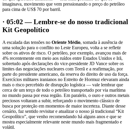
imaginava, movimento que vem pressionando o preço do petróleo
para cima de US$ 70 por barril.
· 05:02 — Lembre-se do nosso tradicional
Kit Geopolítico
A escalada das tensões no
Oriente Médio
, somada à ausência de
uma solução para o conflito no Leste Europeu, volta a se refletir
sobre os ativos de risco. O petróleo, por exemplo, avançou mais de
4% recentemente em meio aos ruídos entre Estados Unidos e Irã,
sobretudo após declarações do vice-presidente JD Vance sobre os
limites das negociações nucleares com Teerã e a reafirmação, por
parte do presidente americano, da reserva do direito de uso da força.
Exercícios militares iranianos no Estreito de Hormuz elevaram ainda
mais o risco percebido de disrupção logística — vale lembrar que
cerca de um terço de todo o petróleo transportado por via marítima
no mundo passa por essa região. Em paralelo, o ouro e outros metais
preciosos voltaram a subir, reforçando o movimento clássico de
busca por proteção em momentos de maior incerteza. Diante desse
cenário, faz sentido revisitar e atualizar o nosso já tradicional “Kit
Geopolítico”, que venho recomendando há alguns anos e que se
mostra especialmente relevante neste mundo mais fragmentado e
volátil.