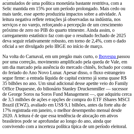
acumulados de uma política monetária bastante restritiva, com a
Selic mantida em 15% por um período prolongado. Mais cedo ou
mais tarde, esse aperto produziria impactos sobre a atividade. A
leitura negativa reflete retrações já observadas na indústria, nos
serviços e no varejo, reforçando a percepção de um crescimento
próximo de zero no PIB do quarto trimestre. Ainda assim, o
carregamento estatístico faz com que o resultado fechado de 2025
deva seguir relativamente robusto, em torno de 2,4%, com o dado
oficial a ser divulgado pelo IBGE no início de março.
Na volta do Carnaval, em um pregão mais curto, o
Ibovespa
passou
por uma correção, movimento amplificado pela queda de Vale, em
um dia marcado pela ausência do mercado chinês, fechado por conta
do feriado do Ano Novo Lunar. Apesar disso, o fluxo estrangeiro
segue firme: a entrada líquida de capital externo já soma quase R$
35 bilhões no ano. Um sinal adicional desse apetite veio do Family
Office Duquesne, do bilionário Stanley Druckenmiller — sucessor
de George Soros na Soros Fund Management —, que adquiriu cerca
de 3,5 milhões de ações e opções de compra do ETF iShares MSCI
Brazil (EWZ), avaliado em US$ 9,1 bilhões, antes da forte alta de
17% registrada em janeiro, o melhor desempenho mensal desde
2020. A leitura é de que essa tendência de alocação em ativos
brasileiros pode se aprofundar ao longo do ano, ainda que
convivendo com a incerteza política típica de um período eleitoral.