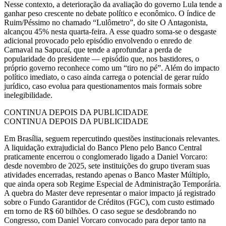
Nesse contexto, a deterioração da avaliação do governo Lula tende a
ganhar peso crescente no debate político e econômico. O índice de
Ruim/Péssimo no chamado “Lulômetro”, do site O Antagonista,
alcançou 45% nesta quarta-feira. A esse quadro soma-se o desgaste
adicional provocado pelo episódio envolvendo o enredo de
Carnaval na Sapucaí, que tende a aprofundar a perda de
popularidade do presidente — episódio que, nos bastidores, o
próprio governo reconhece como um “tiro no pé”. Além do impacto
político imediato, o caso ainda carrega o potencial de gerar ruído
jurídico, caso evolua para questionamentos mais formais sobre
inelegibilidade.
CONTINUA DEPOIS DA PUBLICIDADE
CONTINUA DEPOIS DA PUBLICIDADE
Em Brasília, seguem repercutindo questões institucionais relevantes.
A liquidação extrajudicial do Banco Pleno pelo Banco Central
praticamente encerrou o conglomerado ligado a Daniel Vorcaro:
desde novembro de 2025, sete instituições do grupo tiveram suas
atividades encerradas, restando apenas o Banco Master Múltiplo,
que ainda opera sob Regime Especial de Administração Temporária.
A quebra do Master deve representar o maior impacto já registrado
sobre o Fundo Garantidor de Créditos (FGC), com custo estimado
em torno de R$ 60 bilhões. O caso segue se desdobrando no
Congresso, com Daniel Vorcaro convocado para depor tanto na