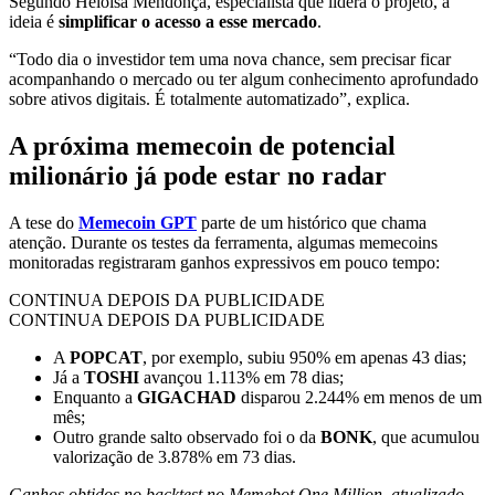
Segundo Heloísa Mendonça, especialista que lidera o projeto, a
ideia é
simplificar o acesso a esse mercado
.
“Todo dia o investidor tem uma nova chance, sem precisar ficar
acompanhando o mercado ou ter algum conhecimento aprofundado
sobre ativos digitais. É totalmente automatizado”, explica.
A próxima memecoin de potencial
milionário já pode estar no radar
A tese do
Memecoin GPT
parte de um histórico que chama
atenção. Durante os testes da ferramenta, algumas memecoins
monitoradas registraram ganhos expressivos em pouco tempo:
CONTINUA DEPOIS DA PUBLICIDADE
CONTINUA DEPOIS DA PUBLICIDADE
A
POPCAT
, por exemplo, subiu 950% em apenas 43 dias;
Já a
TOSHI
avançou 1.113% em 78 dias;
Enquanto a
GIGACHAD
disparou 2.244% em menos de um
mês;
Outro grande salto observado foi o da
BONK
, que acumulou
valorização de 3.878% em 73 dias.
Ganhos obtidos no backtest no Memebot One Million, atualizado