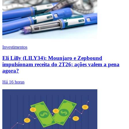
Investimentos
Eli Lilly (LILY34): Mounjaro e Zepbound
impulsionam receita do 2T26; ações valem a pena
agora?
Há 16 horas