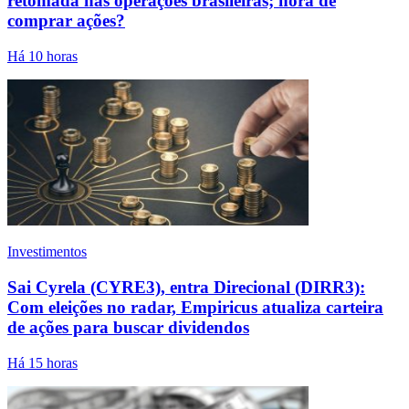
retomada nas operações brasileiras; hora de
comprar ações?
Há 10 horas
Investimentos
Sai Cyrela (CYRE3), entra Direcional (DIRR3):
Com eleições no radar, Empiricus atualiza carteira
de ações para buscar dividendos
Há 15 horas