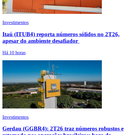
Investimentos
Itaú (ITUB4) reporta números sólidos no 2T26,
apesar do ambiente desafiador
Há 10 horas
Investimentos
Gerdau (GGBR4): 2T26 traz números robustos e