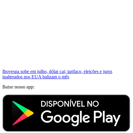
Ibovespa sobe em julho, dólar cai; tarifaço, eleições e juros
inalterados nos EUA balizam o mês
Baixe nosso app: