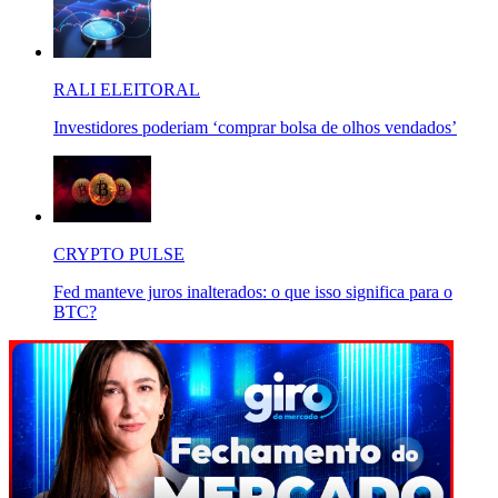
RALI ELEITORAL
Investidores poderiam ‘comprar bolsa de olhos vendados’
CRYPTO PULSE
Fed manteve juros inalterados: o que isso significa para o
BTC?