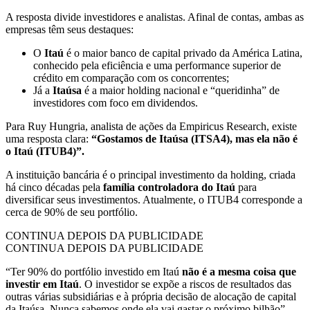
A resposta divide investidores e analistas. Afinal de contas, ambas as
empresas têm seus destaques:
O
Itaú
é o maior banco de capital privado da América Latina,
conhecido pela eficiência e uma performance superior de
crédito em comparação com os concorrentes;
Já a
Itaúsa
é a maior holding nacional e “queridinha” de
investidores com foco em dividendos.
Para Ruy Hungria, analista de ações da Empiricus Research, existe
uma resposta clara:
“Gostamos de Itaúsa (ITSA4), mas ela não é
o Itaú (ITUB4)”.
A instituição bancária é o principal investimento da holding, criada
há cinco décadas pela
família controladora do Itaú
para
diversificar seus investimentos. Atualmente, o ITUB4 corresponde a
cerca de 90% de seu portfólio.
CONTINUA DEPOIS DA PUBLICIDADE
CONTINUA DEPOIS DA PUBLICIDADE
“Ter 90% do portfólio investido em Itaú
não é a mesma coisa que
investir em Itaú
. O investidor se expõe a riscos de resultados das
outras várias subsidiárias e à própria decisão de alocação de capital
da Itaúsa. Nunca sabemos onde ela vai gastar o próximo bilhão”,