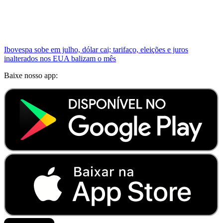
Ibovespa sobe em julho, dólar cai; tarifaço, eleições e juros
inalterados nos EUA balizam o mês
Baixe nosso app: