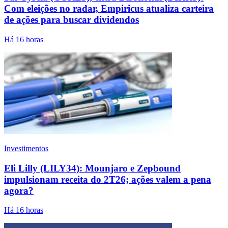
Com eleições no radar, Empiricus atualiza carteira
de ações para buscar dividendos
Há 16 horas
Investimentos
Eli Lilly (LILY34): Mounjaro e Zepbound
impulsionam receita do 2T26; ações valem a pena
agora?
Há 16 horas