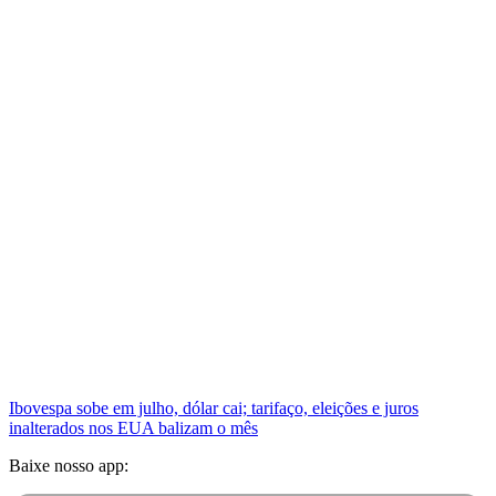
Ibovespa sobe em julho, dólar cai; tarifaço, eleições e juros
inalterados nos EUA balizam o mês
Baixe nosso app: