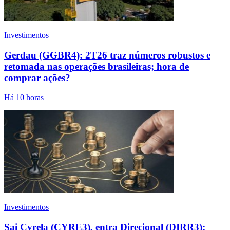
Investimentos
Gerdau (GGBR4): 2T26 traz números robustos e
retomada nas operações brasileiras; hora de
comprar ações?
Há 10 horas
Investimentos
Sai Cyrela (CYRE3), entra Direcional (DIRR3):