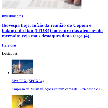
Investimentos
Ibovespa hoje: Início da reunião do Copom e
balanço do Itaú (ITUB4) no centro das atenções do
mercado; veja mais destaques desta terça (4)
Há 2 dias
Destaques
SPACEX (SPCX34)
Empresa de Musk vê ações caírem cerca de 30% desde o IPO