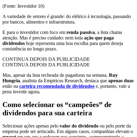
(Fonte: Investidor 10)
A variedade de setores é grande: do elétrico à tecnologia, passando
por bancos, alimentos e infraestrutura.
E para o investidor com foco em
renda passiva
, a lista chama
atenção. Mas é preciso cuidado: nem toda
ação que paga
dividendos
hoje representa uma boa escolha para quem deseja
consistência no longo prazo.
CONTINUA DEPOIS DA PUBLICIDADE
CONTINUA DEPOIS DA PUBLICIDADE
Mas, apesar da lista recheada de pagadoras na semana,
Ruy
Hungria
, analista da Empiricus Research, destaca que
apenas duas
estão na
carteira recomendada de dividendos
e, portanto, vale a
pena investir agora
.
Como selecionar os “campeões” de
dividendos para sua carteira
Selecionar ações apenas pelo
valor do dividendo
ou pelo porte da
empresa pode ser arriscado. Em alguns casos, companhias elevam o
payout
em um ano e reduzem nos seguintes, comprometendo a