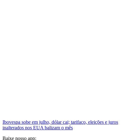
Ibovespa sobe em julho, dólar cai; tarifaço, eleições e juros
inalterados nos EUA balizam o mês
Baixe nosso app: