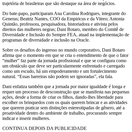
trajetória de brasileiras que são destaque na área de negócios.
Do bate-papo, participaram Ana Carolina Rodrigues, integrante do
Generas; Beatriz Nantes, COO da Empiricus e da Vitreo; Antonia
Quintão, professora, pesquisadora, historiadora e ativista pelos
direitos das mulheres negras; Dani Botaro, membro do Comitê de
Diversidade e Inclusão do Sempre FEA, atuad na implementação de
programas de diversidade e inclusão na Oracle.
Sobre os desafios do ingresso no mundo corporativo, Dani Botaro
afirma que o momento em que se cria o entendimento de que o fator
“mulher” faz parte da jornada profissional e que se configura como
um obstáculo que deve ser particularmente enfrentado e carregado
como um escudo, há um empoderamento e um fortalecimento
natural. “Essas barreiras não podem ser ignoradas”, ela fala.
Dani enfatiza também que a jornada por maior igualdade é longa e
requer um processo de desconstrução que se manifesta nas pequenas
ações, desde a forma de criar os filhos, dando-lhes liberdade para
escolher os brinquedos com os quais querem brincar e as atividades
que querem praticar sem distinções estereotipadas de gênero, até a
proatividade dentro do ambiente de trabalho, procurando sempre
indicar e inserir mulheres.
CONTINUA DEPOIS DA PUBLICIDADE