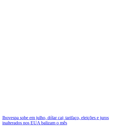
Ibovespa sobe em julho, dólar cai; tarifaço, eleições e juros
inalterados nos EUA balizam o mês