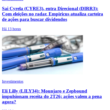
Sai Cyrela (CYRE3), entra Direcional (DIRR3):
Com eleições no radar, Empiricus atualiza carteira
de ações para buscar dividendos
Há 13 horas
Investimentos
Eli Lilly (LILY34): Mounjaro e Zepbound
impulsionam receita do 2T26; ações valem a pena
agora?