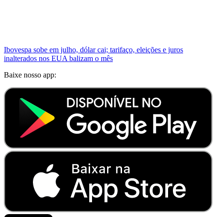
Ibovespa sobe em julho, dólar cai; tarifaço, eleições e juros
inalterados nos EUA balizam o mês
Baixe nosso app: