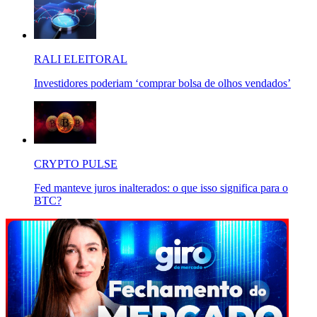
RALI ELEITORAL
Investidores poderiam ‘comprar bolsa de olhos vendados’
CRYPTO PULSE
Fed manteve juros inalterados: o que isso significa para o
BTC?