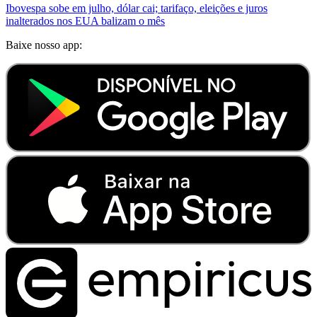
Ibovespa sobe em julho, dólar cai; tarifaço, eleições e juros
inalterados nos EUA balizam o mês
Baixe nosso app: