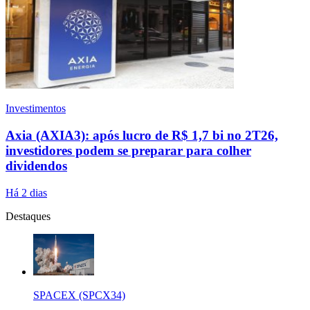
Investimentos
Axia (AXIA3): após lucro de R$ 1,7 bi no 2T26,
investidores podem se preparar para colher
dividendos
Há 2 dias
Destaques
SPACEX (SPCX34)