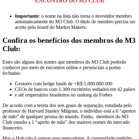
ENCONTRO DO M3 CLUB
Importante
: o nome na lista não torna o investidor membro
automaticamente do M3 Club. O título de membro precisa ser
aceito pelo board do Market Makers.
Confira os benefícios dos membros do M3
Club:
Estes são alguns dos nomes que membros do M3 Club poderão
conhecer por meio de encontros online e presenciais a portas
fechadas:
Gestores com hedge funds de +R$ 1.000.000.000
CEOs de bancos com 1.300 escritórios sediados em 42 países
e até empresários brasileiros no ranking da Forbes
De acordo com a teoria dos seis graus de separação, estudada pelo
professor de Harvard Stanley Milgram, o indivíduo está a 6 “apertos
de mão” de qualquer pessoa do mundo. Então, membros do M3
Club estarão a 1 “aperto de mão” dos maiores nomes do mercado
financeiro.
Mas o Hub não é apenas para networking. A comunidade também