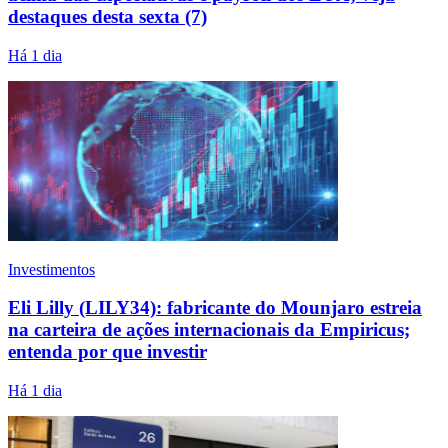
destaques desta sexta (7)
Há 1 dia
Investimentos
Eli Lilly (LILY34): fabricante do Mounjaro estreia
na carteira de ações internacionais da Empiricus;
entenda por que investir
Há 1 dia