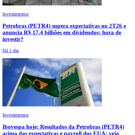
Investimentos
Petrobras (PETR4) supera expectativas no 2T26 e
anuncia R$ 17,4 bilhões em dividendos; hora de
investir?
Há 1 dia
Investimentos
Ibovespa hoje: Resultados da Petrobras (PETR4)
acima das expectativas e payroll dos EUA; veja