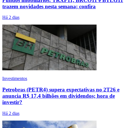
Fundos imobiliários: TRXF11, BRCO11 e BTLG11
trazem novidades nesta semana; confira
Há 2 dias
Investimentos
Petrobras (PETR4) supera expectativas no 2T26 e
anuncia R$ 17,4 bilhões em dividendos; hora de
investir?
Há 2 dias