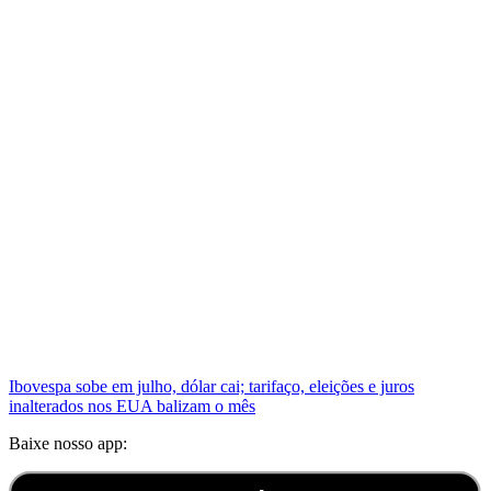
Ibovespa sobe em julho, dólar cai; tarifaço, eleições e juros
inalterados nos EUA balizam o mês
Baixe nosso app: