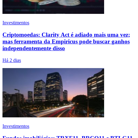
Investimentos
Criptomoedas: Clarity Act é adiado mais uma vez;
mas ferramenta da Empiricus pode buscar ganhos
independentemente disso
Há 2 dias
Investimentos