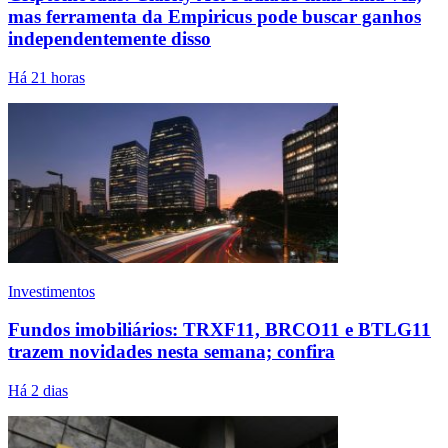
mas ferramenta da Empiricus pode buscar ganhos
independentemente disso
Há 21 horas
Investimentos
Fundos imobiliários: TRXF11, BRCO11 e BTLG11
trazem novidades nesta semana; confira
Há 2 dias