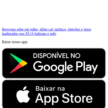
Ibovespa sobe em julho, dólar cai; tarifaço, eleições e juros
inalterados nos EUA balizam o mês
Baixe nosso app: