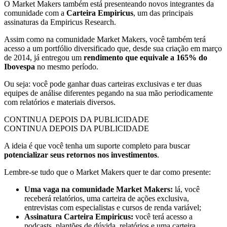
O Market Makers também está presenteando novos integrantes da
comunidade com a
Carteira Empiricus
, um das principais
assinaturas da Empiricus Research.
Assim como na comunidade Market Makers, você também terá
acesso a um portfólio diversificado que, desde sua criação em março
de 2014, já entregou um
rendimento que equivale a 165% do
Ibovespa
no mesmo período.
Ou seja: você pode ganhar duas carteiras exclusivas e ter duas
equipes de análise diferentes pegando na sua mão periodicamente
com relatórios e materiais diversos.
CONTINUA DEPOIS DA PUBLICIDADE
CONTINUA DEPOIS DA PUBLICIDADE
A ideia é que você tenha um suporte completo para buscar
potencializar seus retornos nos investimentos
.
Lembre-se tudo que o Market Makers quer te dar como presente:
Uma vaga na comunidade Market Makers:
lá, você
receberá relatórios, uma carteira de ações exclusiva,
entrevistas com especialistas e cursos de renda variável;
Assinatura Carteira Empiricus:
você terá acesso a
podcasts, plantões de dúvida, relatórios e uma carteira