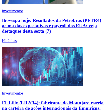
Investimentos
Ibovespa hoje: Resultados da Petrobras (PETR4)
acima das expectativas e payroll dos EUA; veja
destaques desta sexta (7)
Há 2 dias
Investimentos
Eli Lilly (LILY34): fabricante do Mounjaro estreia
na carteira de ações internacionais da Empiricus;