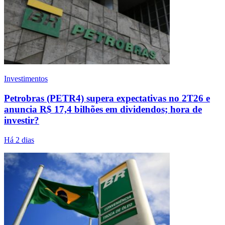
Investimentos
Petrobras (PETR4) supera expectativas no 2T26 e
anuncia R$ 17,4 bilhões em dividendos; hora de
investir?
Há 2 dias