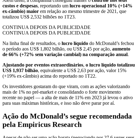
Além disso, a companhia conseguiu manter o
controle nos seus
custos e despesas
, reportando um
lucro operacional
10%
(+14%
ex-câmbio) maior
em relação ao mesmo trimestre de 2021, que
totalizou US$ 2,532 bilhões no 1T23.
CONTINUA DEPOIS DA PUBLICIDADE
CONTINUA DEPOIS DA PUBLICIDADE
Na linha final de resultados, o
lucro líquido
do McDonald’s fechou
o período aos US$ 1,802 bilhão, ou US$ 2,45 por ação,
aumento
de 66% (+72% sem variação cambial) na comparação anual
.
Ajustando por eventos extraordinários
,
o lucro líquido totalizou
US$ 1,937 bilhão
, equivalente a US$ 2,63 por ação, valor 15%
(+19% ex-câmbio) acima do reportado no 1T22.
Os investidores gostaram do que viram, com as ações valorizando
mais de 1% no pré-market e consolidando o forte movimento
recente no papel — a alta de mais de 11% em 2023 já levou o ativo
para suas máximas históricas, e isso não deve parar por aí.
Ação do McDonald’s segue recomendada
pela Empiricus Research
Apesar de não ser uma ação barata (negociando por 27,6 vezes seus