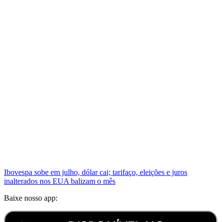
Ibovespa sobe em julho, dólar cai; tarifaço, eleições e juros
inalterados nos EUA balizam o mês
Baixe nosso app: