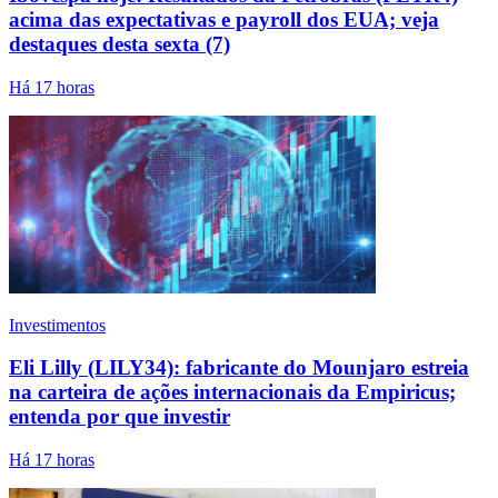
acima das expectativas e payroll dos EUA; veja
destaques desta sexta (7)
Há 17 horas
Investimentos
Eli Lilly (LILY34): fabricante do Mounjaro estreia
na carteira de ações internacionais da Empiricus;
entenda por que investir
Há 17 horas