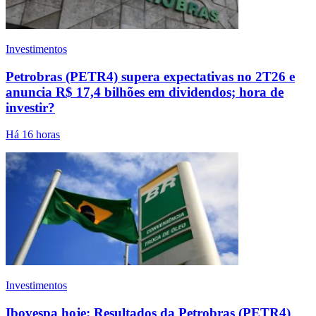
Investimentos
Petrobras (PETR4) supera expectativas no 2T26 e
anuncia R$ 17,4 bilhões em dividendos; hora de
investir?
Há 16 horas
Investimentos
Ibovespa hoje: Resultados da Petrobras (PETR4)