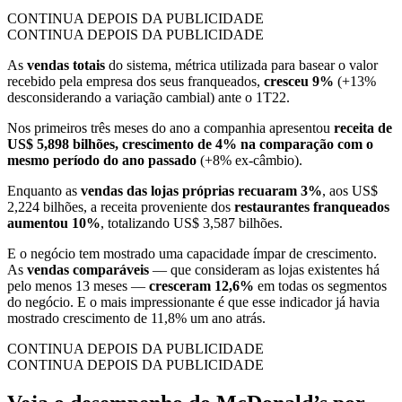
CONTINUA DEPOIS DA PUBLICIDADE
CONTINUA DEPOIS DA PUBLICIDADE
As
vendas totais
do sistema, métrica utilizada para basear o valor
recebido pela empresa dos seus franqueados,
cresceu 9%
(+13%
desconsiderando a variação cambial) ante o 1T22.
Nos primeiros três meses do ano a companhia apresentou
receita de
US$ 5,898 bilhões, crescimento de 4% na comparação com o
mesmo período do ano passado
(+8% ex-câmbio).
Enquanto as
vendas das lojas próprias recuaram 3%
, aos US$
2,224 bilhões, a receita proveniente dos
restaurantes franqueados
aumentou 10%
, totalizando US$ 3,587 bilhões.
E o negócio tem mostrado uma capacidade ímpar de crescimento.
As
vendas comparáveis
— que consideram as lojas existentes há
pelo menos 13 meses —
cresceram 12,6%
em todas os segmentos
do negócio. E o mais impressionante é que esse indicador já havia
mostrado crescimento de 11,8% um ano atrás.
CONTINUA DEPOIS DA PUBLICIDADE
CONTINUA DEPOIS DA PUBLICIDADE