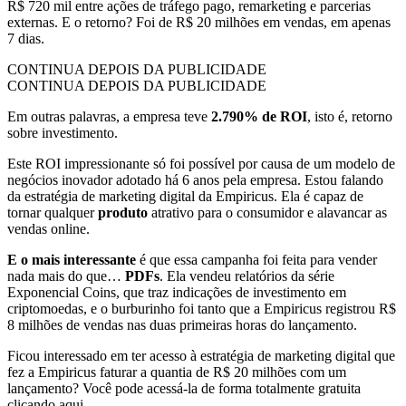
R$ 720 mil entre ações de tráfego pago, remarketing e parcerias
externas. E o retorno? Foi de R$ 20 milhões em vendas, em apenas
7 dias.
CONTINUA DEPOIS DA PUBLICIDADE
CONTINUA DEPOIS DA PUBLICIDADE
Em outras palavras, a empresa teve
2.790%
de ROI
, isto é, retorno
sobre investimento.
Este ROI impressionante só foi possível por causa de um modelo de
negócios inovador adotado há 6 anos pela empresa. Estou falando
da estratégia de marketing digital da Empiricus. Ela é capaz de
tornar qualquer
produto
atrativo para o consumidor e alavancar as
vendas online.
E o mais interessante
é que essa campanha foi feita para vender
nada mais do que…
PDFs
. Ela vendeu relatórios da série
Exponencial Coins, que traz indicações de investimento em
criptomoedas, e o burburinho foi tanto que a Empiricus registrou R$
8 milhões de vendas nas duas primeiras horas do lançamento.
Ficou interessado em ter acesso à estratégia de marketing digital que
fez a Empiricus faturar a quantia de R$ 20 milhões com um
lançamento? Você pode acessá-la de forma totalmente gratuita
clicando aqui