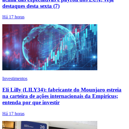
destaques desta sexta (7)
Há 17 horas
Investimentos
Eli Lilly (LILY34): fabricante do Mounjaro estreia
na carteira de ações internacionais da Empiricus;
entenda por que investir
Há 17 horas