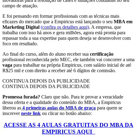
inovadoras para a resolução de cases e situações cotidianas no seu
campo de atuação.
E foi pensando em formar profissionais com as técnicas mais
eficazes do mercado que a Empiricus está lançando o seu
MBA em
Marketing Digital
(confira os detalhes aqui)
. A empresa, que
trabalha com isso há anos e gera milhões, agora está pronta para
repassar toda a sua expertise para quem deseja se desenvolver com
foco em resultado.
Ao final do curso, além do aluno receber sua
certificação
profissional reconhecida pelo MEC, ele também vai concorrer a uma
vaga
para trabalhar na própria Empiricus, com salário inicial de até
R$25 mil e com direito a receber até 6 dígitos de comissão.
CONTINUA DEPOIS DA PUBLICIDADE
CONTINUA DEPOIS DA PUBLICIDADE
Promessa furada?
Claro que não. Para te provar a veracidade
dessa oferta e a qualidade do conteúdo do MBA, a Empiricus
liberou as
4 primeiras aulas do MBA de graça
para quem se
inscrever
neste link
ou clicar no botão abaixo:
ACESSE AS 4 AULAS GRATUITAS DO MBA DA
EMPIRICUS AQUI