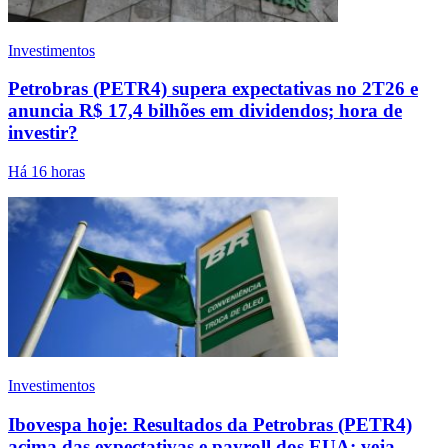
Investimentos
Petrobras (PETR4) supera expectativas no 2T26 e
anuncia R$ 17,4 bilhões em dividendos; hora de
investir?
Há 16 horas
Investimentos
Ibovespa hoje: Resultados da Petrobras (PETR4)
acima das expectativas e payroll dos EUA; veja