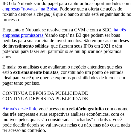
IPO do Nubank sair do papel para capturar boas oportunidades com
empresas “novatas” na Bolsa
. Pode ser que a oferta de ações do
roxinho demore a chegar, já que o banco ainda está engatinhando no
processo.
Enquanto o Nubank se resolve com a CVM e com a SEC,
há três
empresas promissoras
‘dando sopa’ na B3 que podem ser boas
pedidas para sua carteira de investimentos. São empresas com
teses
de investimento sólidas
, que fizeram seus IPOs em 2021 e têm
potencial para fazer seu patrimônio se multiplicar nos próximos
anos.
E mais: os analistas que avaliaram o negócio entendem que elas
estão
extremamente baratas
, constituindo um ponto de entrada
ideal para você que quer se expor às possibilidades de lucros sem
pagar tanto por isso.
CONTINUA DEPOIS DA PUBLICIDADE
CONTINUA DEPOIS DA PUBLICIDADE
Através deste link
, você acessa um
relatório gratuito
com o nome
das três empresas e suas respectivas análises econômicas, com os
motivos pelos quais são consideradas “achados” na bolsa. Você
pode decidir depois se vai investir nelas ou não, mas não custa nada
ter acesso ao conteúdo.