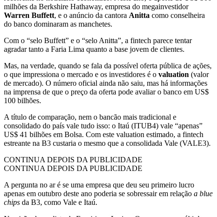
milhões da Berkshire Hathaway, empresa do megainvestidor
Warren Buffett
, e o anúncio da cantora
Anitta
como conselheira
do banco dominaram as manchetes.
Com o “selo Buffett” e o “selo Anitta”, a fintech parece tentar
agradar tanto a Faria Lima quanto a base jovem de clientes.
Mas, na verdade, quando se fala da possível oferta pública de ações,
o que impressiona o mercado e os investidores é o
valuation
(valor
de mercado). O número oficial ainda não saiu, mas há informações
na imprensa de que o preço da oferta pode avaliar o banco em US$
100 bilhões.
A título de comparação, nem o bancão mais tradicional e
consolidado do país vale tudo isso: o Itaú (ITUB4) vale “apenas”
US$ 41 bilhões em Bolsa. Com este valuation estimado, a fintech
estreante na B3 custaria o mesmo que a consolidada Vale (VALE3).
CONTINUA DEPOIS DA PUBLICIDADE
CONTINUA DEPOIS DA PUBLICIDADE
A pergunta no ar é se uma empresa que deu seu primeiro lucro
apenas em outubro deste ano poderia se sobressair em relação
a blue
chips
da B3, como Vale e Itaú.