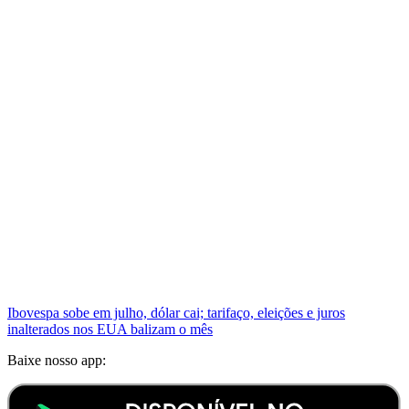
Ibovespa sobe em julho, dólar cai; tarifaço, eleições e juros
inalterados nos EUA balizam o mês
Baixe nosso app: