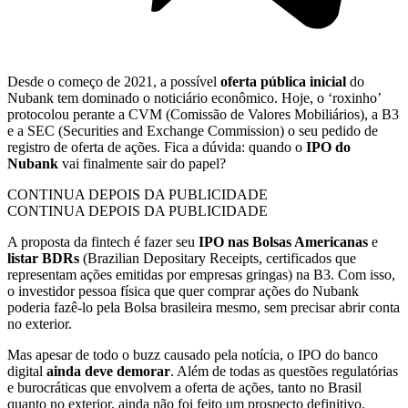
Desde o começo de 2021, a possível
oferta pública inicial
do
Nubank tem dominado o noticiário econômico. Hoje, o ‘roxinho’
protocolou perante a CVM (Comissão de Valores Mobiliários), a B3
e a SEC (Securities and Exchange Commission) o seu pedido de
registro de oferta de ações. Fica a dúvida: quando o
IPO do
Nubank
vai finalmente sair do papel?
CONTINUA DEPOIS DA PUBLICIDADE
CONTINUA DEPOIS DA PUBLICIDADE
A proposta da fintech é fazer seu
IPO nas Bolsas Americanas
e
listar BDRs
(Brazilian Depositary Receipts, certificados que
representam ações emitidas por empresas gringas) na B3. Com isso,
o investidor pessoa física que quer comprar ações do Nubank
poderia fazê-lo pela Bolsa brasileira mesmo, sem precisar abrir conta
no exterior.
Mas apesar de todo o buzz causado pela notícia, o IPO do banco
digital
ainda deve demorar
. Além de todas as questões regulatórias
e burocráticas que envolvem a oferta de ações, tanto no Brasil
quanto no exterior, ainda não foi feito um prospecto definitivo.