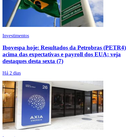
Investimentos
Ibovespa hoje: Resultados da Petrobras (PETR4)
acima das expectativas e payroll dos EUA; veja
destaques desta sexta (7)
Há 2 dias