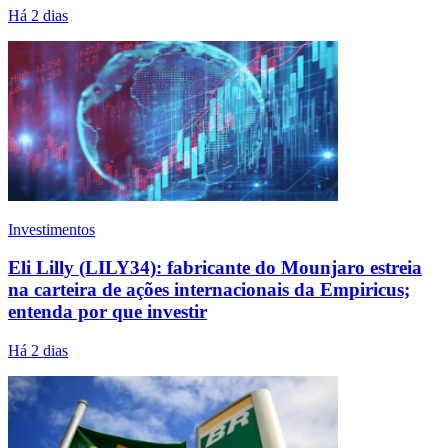
Há 2 dias
Investimentos
Eli Lilly (LILY34): fabricante do Mounjaro estreia
na carteira de ações internacionais da Empiricus;
entenda por que investir
Há 2 dias