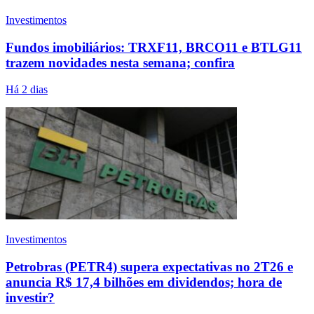
Investimentos
Fundos imobiliários: TRXF11, BRCO11 e BTLG11
trazem novidades nesta semana; confira
Há 2 dias
Investimentos
Petrobras (PETR4) supera expectativas no 2T26 e
anuncia R$ 17,4 bilhões em dividendos; hora de
investir?