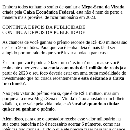
Embora todos tenham o sonho de ganhar a
Mega-Sena da Virada
,
criada pela
Caixa Econômica Federal
, esta não é nem de perto a
maneira mais provável de ficar milionário em 2023.
CONTINUA DEPOIS DA PUBLICIDADE
CONTINUA DEPOIS DA PUBLICIDADE
As chances de você ganhar o prêmio recorde de R$ 450 milhões são
de 1 em 50 milhões. Para que você tenha ideia é mais fácil ser
atingido por um raio do que você levar a bolada para casa.
É claro que você pode até fazer uma ‘fezinha’ nela, mas se você
realmente quer ver a
sua conta com mais de 1 milhão de reais
já a
partir de 2023 o seu foco deveria estar em uma outra modalidade de
investimento que foi criada recentemente
e está deixando a Caixa
‘no chinelo’.
Não pelo valor do prêmio em si, que é de R$ 1 milhão, mas sim
porque a ‘a nova Mega-Sena da Virada’ dá ao apostador um bilhete
vitalício, que vale pela vida toda, e
só ‘acaba’ quando o titular
quiser ou ganhar o prêmio.
Além disso, para que o apostador receba esse valor milionário na
sua conta bancária não é necessário acertar 6 números, como nas
lotéricas tradicionais. Tudo o que ele precisa fazer para ter a chance