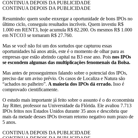
CONTINUA DEPOIS DA PUBLICIDADE
CONTINUA DEPOIS DA PUBLICIDADE
Resumindo: quem soube enxergar a oportunidade de bons IPOs no
último ciclo, conseguiu resultados incríveis. Quem investiu R$
1.000 em RENT3, hoje acumula R$ 82.200. Os mesmos R$ 1.000
em NTCO3 se tornaram R$ 27.760.
Mas se você não foi um dos sortudos que capturou essas
oportunidades há anos atrás, este é o momento de olhar para as
empresas que estão abrindo capital na B3 esse ano. Pois
nos IPOs
se escondem algumas das multiplicações fenomenais da Bolsa.
Mas antes de prosseguirmos falando sobre o potencial dos IPOs,
preciso dar um aviso prévio. Os casos de Localiza e Natura são
“achados no palheiro”.
A maioria dos IPOs dá errado.
Isso é
comprovado cientificamente.
O estudo mais importante já feito sobre o assunto é o do economista
Jay Ritter, professor na Universidade da Flórida. Ele avaliou 7.713
IPOs feitos nos Estados Unidos durante 35 anos e descobriu que
mais da metade desses IPOs tiveram retorno negativo num prazo de
5 anos.
CONTINUA DEPOIS DA PUBLICIDADE