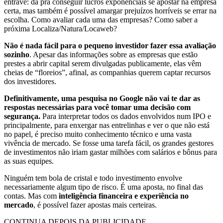
entrave: dá pra conseguir lucros exponenciais se apostar na empresa
certa, mas também é possível amargar prejuízos horríveis se errar na
escolha. Como avaliar cada uma das empresas? Como saber a
próxima Localiza/Natura/Locaweb?
Não é nada fácil para o pequeno investidor fazer essa avaliação
sozinho
. Apesar das informações sobre as empresas que estão
prestes a abrir capital serem divulgadas publicamente, elas vêm
cheias de “floreios”, afinal, as companhias querem captar recursos
dos investidores.
Definitivamente, uma pesquisa no Google não vai te dar as
respostas necessárias para você tomar uma decisão com
segurança.
Para interpretar todos os dados envolvidos num IPO e
principalmente, para enxergar nas entrelinhas e ver o que não está
no papel, é preciso muito conhecimento técnico e uma vasta
vivência de mercado. Se fosse uma tarefa fácil, os grandes gestores
de investimentos não iriam gastar milhões com salários e bônus para
as suas equipes.
Ninguém tem bola de cristal e todo investimento envolve
necessariamente algum tipo de risco. É uma aposta, no final das
contas. Mas com
inteligência financeira e experiência no
mercado
, é possível fazer apostas mais certeiras.
CONTINUA DEPOIS DA PUBLICIDADE