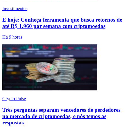
Investimentos
É hoje: Conheça ferramenta que busca retornos de
até R$ 1.960 por semana com criptomoedas
Há 9 horas
Crypto Pulse
Três perguntas separam vencedores de perdedores
no mercado de criptomoedas, e nós temos as
respostas