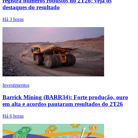
registra números robustos no 2T26; veja os
destaques do resultado
Há 3 horas
Investimentos
Barrick Mining (BARR34): Forte produção, ouro
em alta e acordos pautaram resultados do 2T26
Há 6 horas