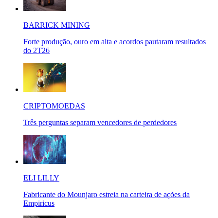
BARRICK MINING
Forte produção, ouro em alta e acordos pautaram resultados
do 2T26
CRIPTOMOEDAS
Três perguntas separam vencedores de perdedores
ELI LILLY
Fabricante do Mounjaro estreia na carteira de ações da
Empiricus