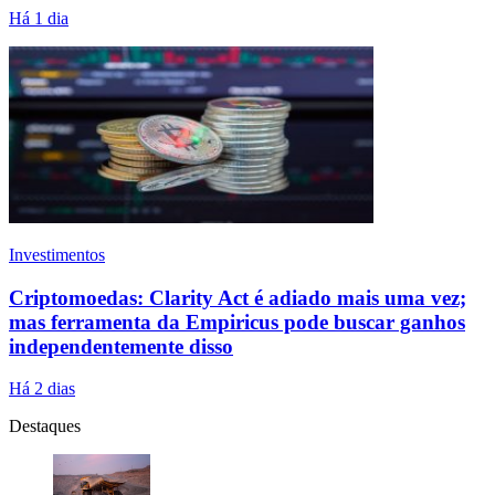
Há 1 dia
Investimentos
Criptomoedas: Clarity Act é adiado mais uma vez;
mas ferramenta da Empiricus pode buscar ganhos
independentemente disso
Há 2 dias
Destaques