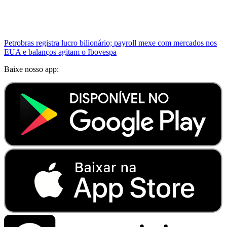
Petrobras registra lucro bilionário; payroll mexe com mercados nos
EUA e balanços agitam o Ibovespa
Baixe nosso app: