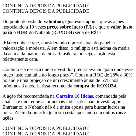
CONTINUA DEPOIS DA PUBLICIDADE
CONTINUA DEPOIS DA PUBLICIDADE
Do ponto de vista do
valuation
, Quaresma aponta que as ações
negociando a 19 vezes
preço sobre lucro
(P/L) e que o
valor justo
para o BDR
do Nubank (ROXO34) seria de R$17.
Ela reconhece que, considerando o preço atual do papel, a
valorização é modesta. Além disso, o múltiplo está acima da média
da acima da maioria da bolsa brasileira, ou seja, a ação está
relativamente cara.
Contudo ela destaca que o investidor precisa avaliar “para onde esse
preço justo caminha no longo prazo”. Com um ROE de 25% a 30%
no ano e uma projeção de um crescimento anual de 55% nos
próximos 3 anos, Larissa recomenda
compra de ROXO34
.
A ação foi recomendada na
Carteira 10 Ideias
, comandada pela
analista e que reúne as principais indicações para investir agora.
Entretanto, o Nubank não é a única aposta para buscar lucros na
bolsa. Além da fintech Quaresma está apostando em outras
nove
ações.
CONTINUA DEPOIS DA PUBLICIDADE
CONTINUA DEPOIS DA PUBLICIDADE