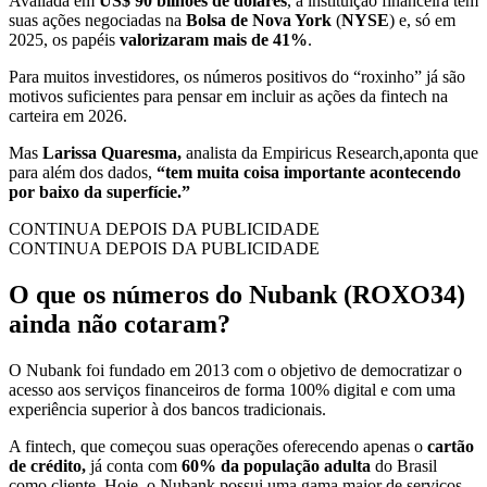
Avaliada em
US$ 90 bilhões de dólares
, a instituição financeira tem
suas ações negociadas na
Bolsa de Nova York
(
NYSE
) e, só em
2025, os papéis
valorizaram mais de 41%
.
Para muitos investidores, os números positivos do “roxinho” já são
motivos suficientes para pensar em incluir as ações da fintech na
carteira em 2026.
Mas
Larissa Quaresma,
analista da Empiricus Research,aponta que
para além dos dados,
“tem muita coisa importante acontecendo
por baixo da superfície.”
CONTINUA DEPOIS DA PUBLICIDADE
CONTINUA DEPOIS DA PUBLICIDADE
O que os números do Nubank (ROXO34)
ainda não cotaram?
O Nubank foi fundado em 2013 com o objetivo de democratizar o
acesso aos serviços financeiros de forma 100% digital e com uma
experiência superior à dos bancos tradicionais.
A fintech, que começou suas operações oferecendo apenas o
cartão
de crédito,
já conta com
60% da população adulta
do Brasil
como cliente. Hoje, o Nubank possui uma gama maior de serviços