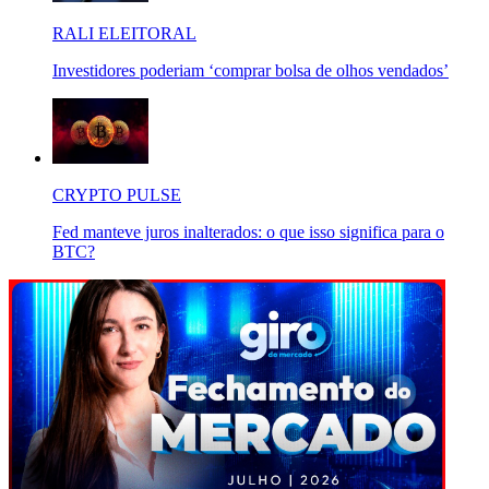
RALI ELEITORAL
Investidores poderiam ‘comprar bolsa de olhos vendados’
CRYPTO PULSE
Fed manteve juros inalterados: o que isso significa para o
BTC?