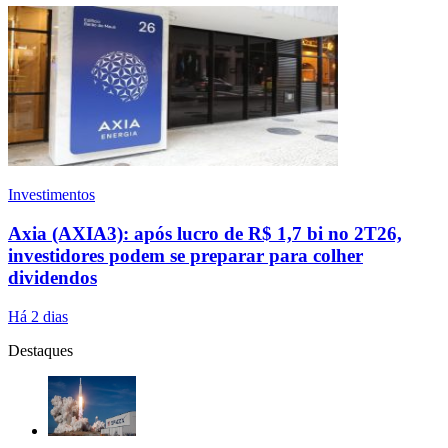
Investimentos
Axia (AXIA3): após lucro de R$ 1,7 bi no 2T26,
investidores podem se preparar para colher
dividendos
Há 2 dias
Destaques