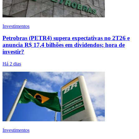
Investimentos
Petrobras (PETR4) supera expectativas no 2T26 e
anuncia R$ 17,4 bilhões em dividendos; hora de
investir?
Há 2 dias
Investimentos