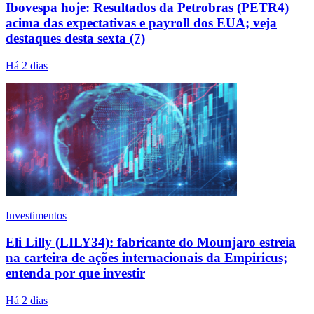
Ibovespa hoje: Resultados da Petrobras (PETR4)
acima das expectativas e payroll dos EUA; veja
destaques desta sexta (7)
Há 2 dias
Investimentos
Eli Lilly (LILY34): fabricante do Mounjaro estreia
na carteira de ações internacionais da Empiricus;
entenda por que investir
Há 2 dias