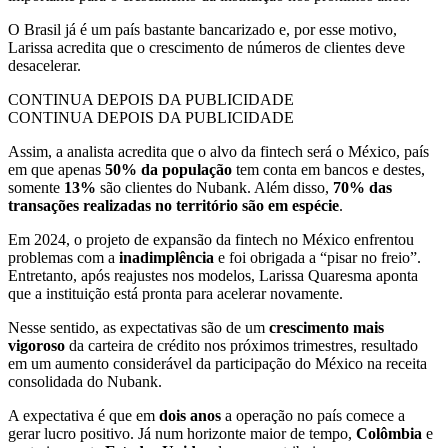
O Brasil já é um país bastante bancarizado e, por esse motivo,
Larissa acredita que o crescimento de números de clientes deve
desacelerar.
CONTINUA DEPOIS DA PUBLICIDADE
CONTINUA DEPOIS DA PUBLICIDADE
Assim, a analista acredita que o alvo da fintech será o México, país
em que apenas
50% da população
tem conta em bancos e destes,
somente
13%
são clientes do Nubank. Além disso,
70% das
transações realizadas no território são em espécie
.
Em 2024, o projeto de expansão da fintech no México enfrentou
problemas com a
inadimplência
e foi obrigada a “pisar no freio”.
Entretanto, após reajustes nos modelos, Larissa Quaresma aponta
que a instituição está pronta para acelerar novamente.
Nesse sentido, as expectativas são de um
crescimento mais
vigoroso
da carteira de crédito nos próximos trimestres, resultado
em um aumento considerável da participação do México na receita
consolidada do Nubank.
A expectativa é que em
dois anos
a operação no país comece a
gerar lucro positivo. Já num horizonte maior de tempo,
Colômbia
e