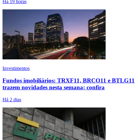
Há 19 horas
Investimentos
Fundos imobiliários: TRXF11, BRCO11 e BTLG11
trazem novidades nesta semana; confira
Há 2 dias