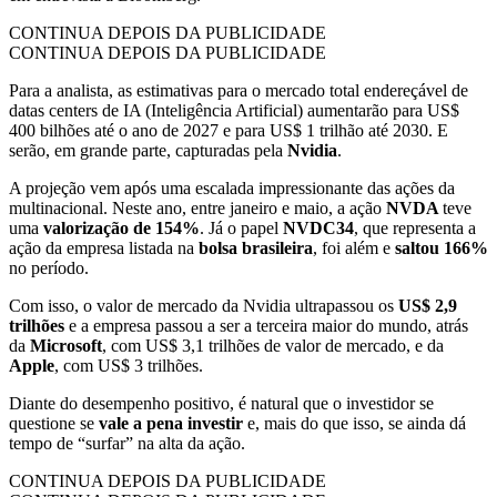
CONTINUA DEPOIS DA PUBLICIDADE
CONTINUA DEPOIS DA PUBLICIDADE
Para a analista, as estimativas para o mercado total endereçável de
datas centers de IA (Inteligência Artificial) aumentarão para US$
400 bilhões até o ano de 2027 e para US$ 1 trilhão até 2030. E
serão, em grande parte, capturadas pela
Nvidia
.
A projeção vem após uma escalada impressionante das ações da
multinacional. Neste ano, entre janeiro e maio, a ação
NVDA
teve
uma
valorização de 154%
. Já o papel
NVDC34
, que representa a
ação da empresa listada na
bolsa brasileira
, foi além e
saltou 166%
no período.
Com isso, o valor de mercado da Nvidia ultrapassou os
US$ 2,9
trilhões
e a empresa passou a ser a terceira maior do mundo, atrás
da
Microsoft
, com US$ 3,1 trilhões de valor de mercado, e da
Apple
, com US$ 3 trilhões.
Diante do desempenho positivo, é natural que o investidor se
questione se
vale a pena investir
e, mais do que isso, se ainda dá
tempo de “surfar” na alta da ação.
CONTINUA DEPOIS DA PUBLICIDADE