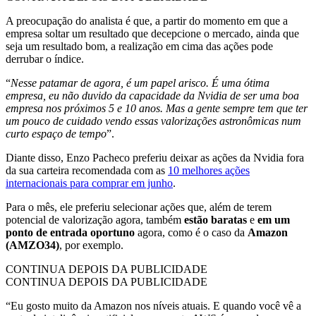
A preocupação do analista é que, a partir do momento em que a
empresa soltar um resultado que decepcione o mercado, ainda que
seja um resultado bom, a realização em cima das ações pode
derrubar o índice.
“
Nesse patamar de agora, é um papel arisco. É uma ótima
empresa, eu não duvido da capacidade da Nvidia de ser uma boa
empresa nos próximos 5 e 10 anos. Mas a gente sempre tem que ter
um pouco de cuidado vendo essas valorizações astronômicas num
curto espaço de tempo
”.
Diante disso, Enzo Pacheco preferiu deixar as ações da Nvidia fora
da sua carteira recomendada com as
10 melhores ações
internacionais para comprar em junho
.
Para o mês, ele preferiu selecionar ações que, além de terem
potencial de valorização agora, também
estão baratas
e
em um
ponto de entrada oportuno
agora, como é o caso da
Amazon
(AMZO34)
, por exemplo.
CONTINUA DEPOIS DA PUBLICIDADE
CONTINUA DEPOIS DA PUBLICIDADE
“Eu gosto muito da Amazon nos níveis atuais. E quando você vê a