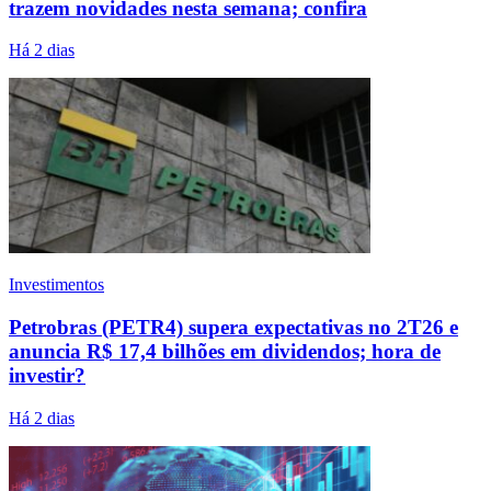
trazem novidades nesta semana; confira
Há 2 dias
Investimentos
Petrobras (PETR4) supera expectativas no 2T26 e
anuncia R$ 17,4 bilhões em dividendos; hora de
investir?
Há 2 dias