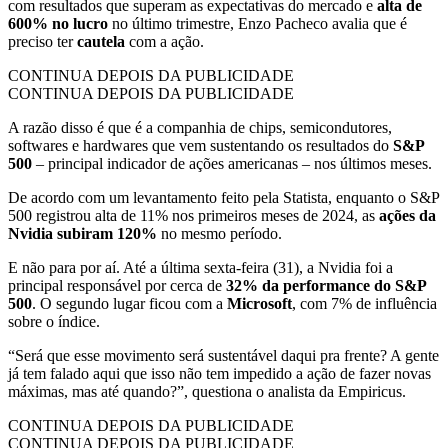
com resultados que superam as expectativas do mercado e
alta de
600% no lucro
no último trimestre, Enzo Pacheco avalia que é
preciso ter
cautela
com a ação.
CONTINUA DEPOIS DA PUBLICIDADE
CONTINUA DEPOIS DA PUBLICIDADE
A razão disso é que é a companhia de chips, semicondutores,
softwares e hardwares que vem sustentando os resultados do
S&P
500
– principal indicador de ações americanas – nos últimos meses.
De acordo com um levantamento feito pela Statista, enquanto o S&P
500 registrou alta de 11% nos primeiros meses de 2024, as
ações da
Nvidia subiram 120%
no mesmo período.
E não para por aí. Até a última sexta-feira (31), a Nvidia foi a
principal responsável por cerca de
32% da performance do S&P
500
. O segundo lugar ficou com a
Microsoft
, com 7% de influência
sobre o índice.
“Será que esse movimento será sustentável daqui pra frente? A gente
já tem falado aqui que isso não tem impedido a ação de fazer novas
máximas, mas até quando?”, questiona o analista da Empiricus.
CONTINUA DEPOIS DA PUBLICIDADE
CONTINUA DEPOIS DA PUBLICIDADE