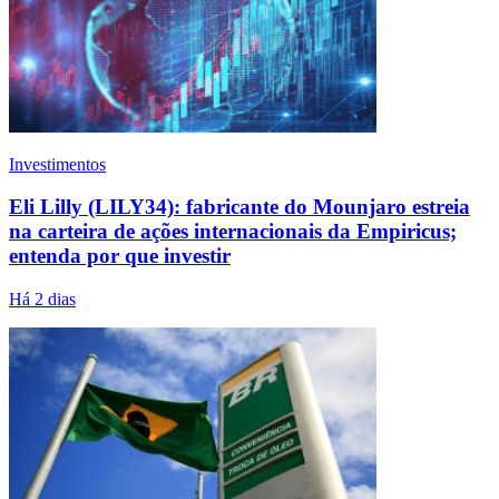
Investimentos
Eli Lilly (LILY34): fabricante do Mounjaro estreia
na carteira de ações internacionais da Empiricus;
entenda por que investir
Há 2 dias