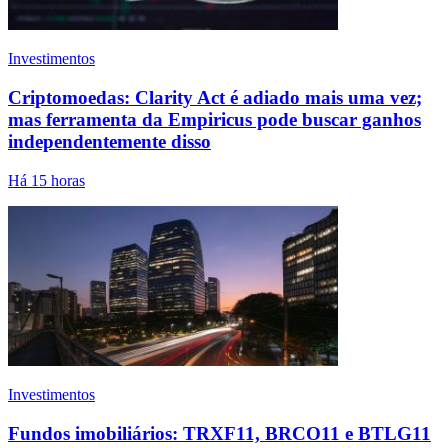
Investimentos
Criptomoedas: Clarity Act é adiado mais uma vez;
mas ferramenta da Empiricus pode buscar ganhos
independentemente disso
Há 15 horas
Investimentos
Fundos imobiliários: TRXF11, BRCO11 e BTLG11