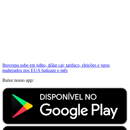
Ibovespa sobe em julho, dólar cai; tarifaço, eleições e juros
inalterados nos EUA balizam o mês
Baixe nosso app: