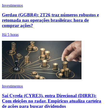
Investimentos
Gerdau (GGBR4): 2T26 traz números robustos e
retomada nas operações brasileiras; hora de
comprar ações?
Há 5 horas
Investimentos
Sai Cyrela (CYRE3), entra Direcional (DIRR3):
Com eleições no radar, Empiricus atualiza carteira
de ações para buscar dividendos