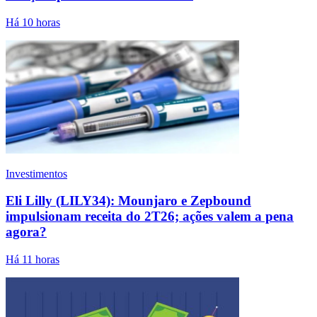
Há 10 horas
Investimentos
Eli Lilly (LILY34): Mounjaro e Zepbound
impulsionam receita do 2T26; ações valem a pena
agora?
Há 11 horas