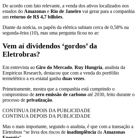
De acordo com fato relevante, a venda dos ativos localizados nos
estados do
Amazonas
e
Rio de Janeiro
vai gerar para a companhia
um
retorno de R$ 4,7 bilhões
.
Diante da notícia, os papéis da elétrica subiam cerca de 0,58% na
segunda-feira (10), mas uma pergunta ficou no ar:
Vem aí dividendos ‘gordos’ da
Eletrobras?
Em entrevista ao
Giro do Mercado
,
Ruy Hungria
, analista da
Empiricus Research, destacou que com a venda do portfólio
termelétrico a ex-estatal ganha
duas vezes
.
Primeiramente, mostra que a companhia está cumprindo o
compromisso de
zero emissão de carbono
até 2030, feito durante o
processo de
privatização
.
CONTINUA DEPOIS DA PUBLICIDADE
CONTINUA DEPOIS DA PUBLICIDADE
Mas o mais importante, segundo o analista, é que com a transação a
Eletrobras “se livra dos riscos de
inadimplência
da
Amazonas
Energia
”.