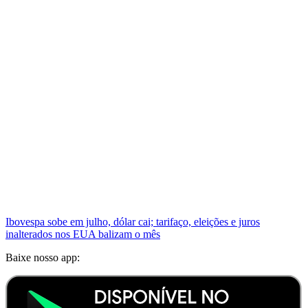
Ibovespa sobe em julho, dólar cai; tarifaço, eleições e juros
inalterados nos EUA balizam o mês
Baixe nosso app: