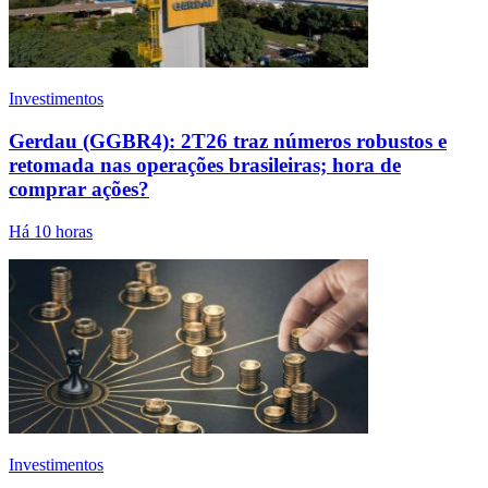
Investimentos
Gerdau (GGBR4): 2T26 traz números robustos e
retomada nas operações brasileiras; hora de
comprar ações?
Há 10 horas
Investimentos