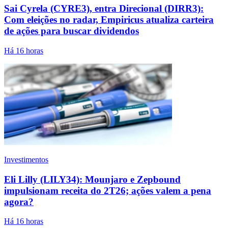
Sai Cyrela (CYRE3), entra Direcional (DIRR3):
Com eleições no radar, Empiricus atualiza carteira
de ações para buscar dividendos
Há 16 horas
Investimentos
Eli Lilly (LILY34): Mounjaro e Zepbound
impulsionam receita do 2T26; ações valem a pena
agora?
Há 16 horas