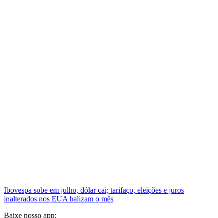
Ibovespa sobe em julho, dólar cai; tarifaço, eleições e juros
inalterados nos EUA balizam o mês
Baixe nosso app: