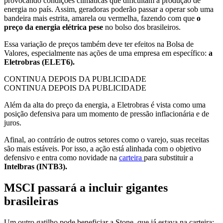
provocando condições climáticas que dificultam a produção de
energia no país. Assim, geradoras poderão passar a operar sob uma
bandeira mais estrita, amarela ou vermelha, fazendo com que
o
preço da energia elétrica pese
no bolso dos brasileiros.
Essa variação de preços também deve ter efeitos na Bolsa de
Valores, especialmente nas ações de uma empresa em específico:
a
Eletrobras (ELET6).
CONTINUA DEPOIS DA PUBLICIDADE
CONTINUA DEPOIS DA PUBLICIDADE
Além da alta do preço da energia, a Eletrobras é vista como uma
posição defensiva para um momento de pressão inflacionária e de
juros.
Afinal, ao contrário de outros setores como o varejo, suas receitas
são mais estáveis. Por isso, a ação está alinhada com o objetivo
defensivo e entra como novidade na
carteira
para substituir a
Intelbras (INTB3).
MSCI passará a incluir gigantes
brasileiras
Um outro gatilho pode beneficiar a Stone, que já estava na carteira: