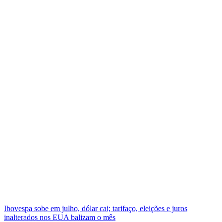
Ibovespa sobe em julho, dólar cai; tarifaço, eleições e juros
inalterados nos EUA balizam o mês