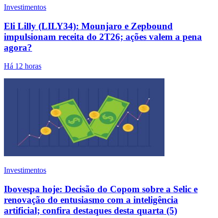
Investimentos
Eli Lilly (LILY34): Mounjaro e Zepbound
impulsionam receita do 2T26; ações valem a pena
agora?
Há 12 horas
Investimentos
Ibovespa hoje: Decisão do Copom sobre a Selic e
renovação do entusiasmo com a inteligência
artificial; confira destaques desta quarta (5)