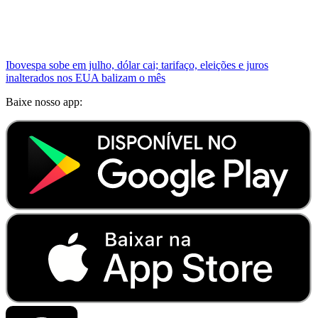
Ibovespa sobe em julho, dólar cai; tarifaço, eleições e juros
inalterados nos EUA balizam o mês
Baixe nosso app: