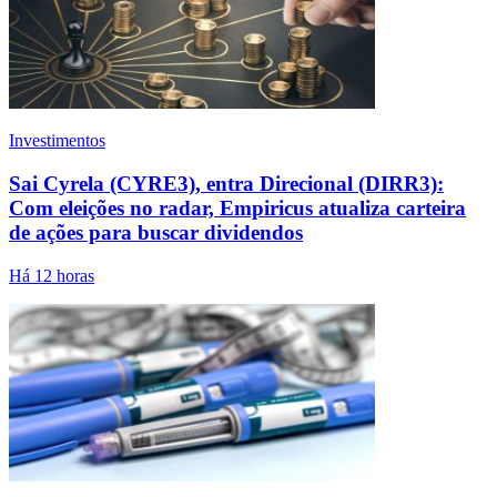
Investimentos
Sai Cyrela (CYRE3), entra Direcional (DIRR3):
Com eleições no radar, Empiricus atualiza carteira
de ações para buscar dividendos
Há 12 horas