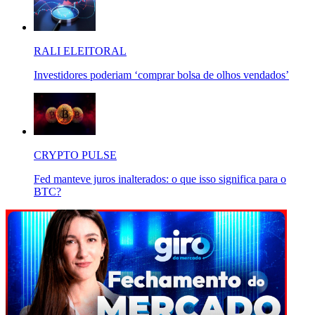
RALI ELEITORAL
Investidores poderiam ‘comprar bolsa de olhos vendados’
CRYPTO PULSE
Fed manteve juros inalterados: o que isso significa para o
BTC?