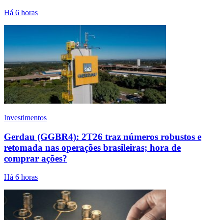
Há 6 horas
Investimentos
Gerdau (GGBR4): 2T26 traz números robustos e
retomada nas operações brasileiras; hora de
comprar ações?
Há 6 horas