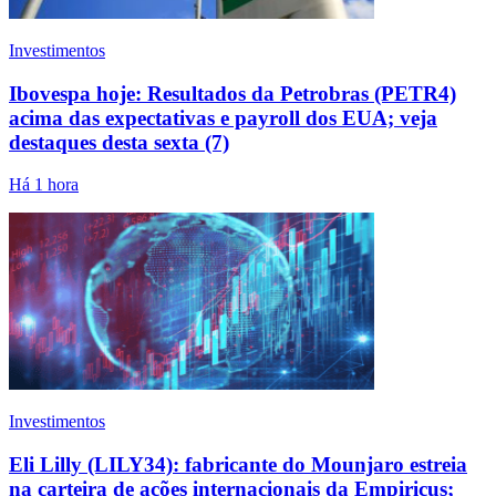
Investimentos
Ibovespa hoje: Resultados da Petrobras (PETR4)
acima das expectativas e payroll dos EUA; veja
destaques desta sexta (7)
Há 1 hora
Investimentos
Eli Lilly (LILY34): fabricante do Mounjaro estreia
na carteira de ações internacionais da Empiricus;