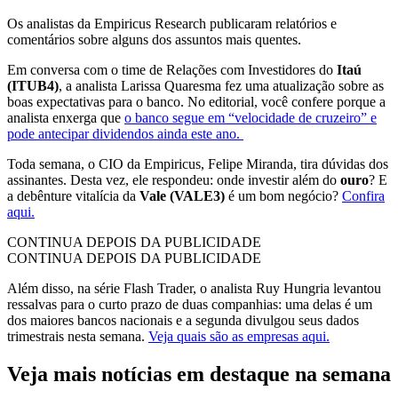
Os analistas da Empiricus Research publicaram relatórios e
comentários sobre alguns dos assuntos mais quentes.
Em conversa com o time de Relações com Investidores do
Itaú
(ITUB4)
, a analista Larissa Quaresma fez uma atualização sobre as
boas expectativas para o banco. No editorial, você confere porque a
analista enxerga que
o banco segue em “velocidade de cruzeiro” e
pode antecipar dividendos ainda este ano.
Toda semana, o CIO da Empiricus, Felipe Miranda, tira dúvidas dos
assinantes. Desta vez, ele respondeu: onde investir além do
ouro
? E
a debênture vitalícia da
Vale (VALE3)
é um bom negócio?
Confira
aqui.
CONTINUA DEPOIS DA PUBLICIDADE
CONTINUA DEPOIS DA PUBLICIDADE
Além disso, na série Flash Trader, o analista Ruy Hungria levantou
ressalvas para o curto prazo de duas companhias: uma delas é um
dos maiores bancos nacionais e a segunda divulgou seus dados
trimestrais nesta semana.
Veja quais são as empresas aqui.
Veja mais notícias em destaque na semana