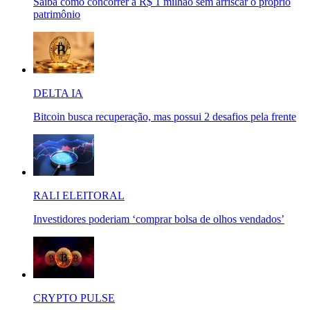
Saiba como concorrer a R$ 1 milhão sem arriscar o próprio
patrimônio
DELTA IA
Bitcoin busca recuperação, mas possui 2 desafios pela frente
RALI ELEITORAL
Investidores poderiam ‘comprar bolsa de olhos vendados’
CRYPTO PULSE