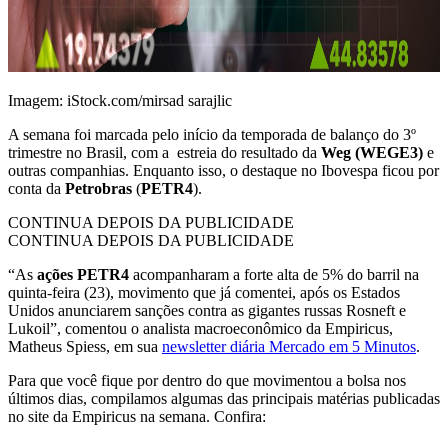
Imagem: iStock.com/mirsad sarajlic
A semana foi marcada pelo início da temporada de balanço do 3º
trimestre no Brasil, com a estreia do resultado da
Weg (WEGE3)
e
outras companhias. Enquanto isso, o destaque no Ibovespa ficou por
conta da
Petrobras
(
PETR4
).
CONTINUA DEPOIS DA PUBLICIDADE
CONTINUA DEPOIS DA PUBLICIDADE
“As
ações PETR4
acompanharam a forte alta de 5% do barril na
quinta-feira (23), movimento que já comentei, após os Estados
Unidos anunciarem sanções contra as gigantes russas Rosneft e
Lukoil”, comentou o analista macroeconômico da Empiricus,
Matheus Spiess, em sua
newsletter diária Mercado em 5 Minutos
.
Para que você fique por dentro do que movimentou a bolsa nos
últimos dias, compilamos algumas das principais matérias publicadas
no site da Empiricus na semana. Confira: