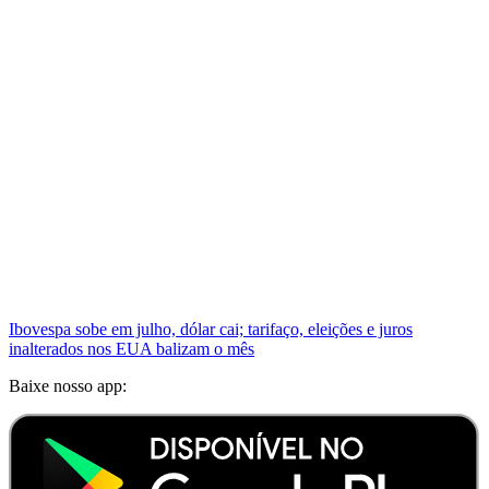
Ibovespa sobe em julho, dólar cai; tarifaço, eleições e juros
inalterados nos EUA balizam o mês
Baixe nosso app: