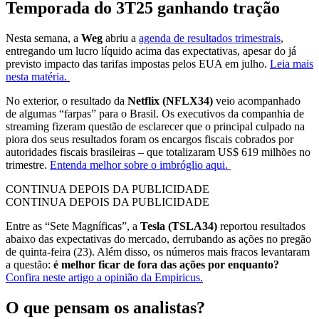
Temporada do 3T25 ganhando tração
Nesta semana, a
Weg
abriu a
agenda de resultados trimestrais
,
entregando um lucro líquido acima das expectativas, apesar do já
previsto impacto das tarifas impostas pelos EUA em julho.
Leia mais
nesta matéria.
No exterior, o resultado da
Netflix (NFLX34)
veio acompanhado
de algumas “farpas” para o Brasil. Os executivos da companhia de
streaming fizeram questão de esclarecer que o principal culpado na
piora dos seus resultados foram os encargos fiscais cobrados por
autoridades fiscais brasileiras – que totalizaram US$ 619 milhões no
trimestre.
Entenda melhor sobre o imbróglio aqui.
CONTINUA DEPOIS DA PUBLICIDADE
CONTINUA DEPOIS DA PUBLICIDADE
Entre as “Sete Magníficas”, a
Tesla (TSLA34)
reportou resultados
abaixo das expectativas do mercado, derrubando as ações no pregão
de quinta-feira (23). Além disso, os números mais fracos levantaram
a questão:
é melhor ficar de fora das ações por enquanto?
Confira neste artigo a opinião da Empiricus.
O que pensam os analistas?