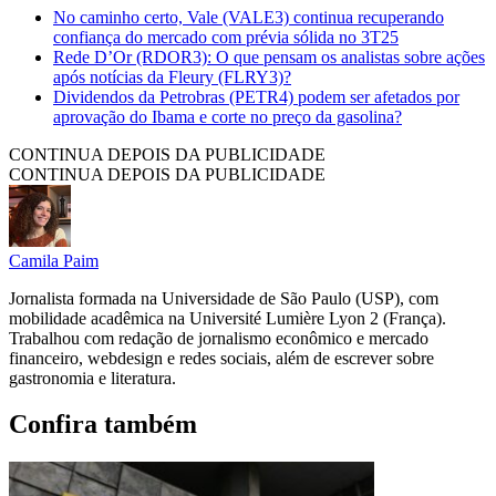
No caminho certo, Vale (VALE3) continua recuperando
confiança do mercado com prévia sólida no 3T25
Rede D’Or (RDOR3): O que pensam os analistas sobre ações
após notícias da Fleury (FLRY3)?
Dividendos da Petrobras (PETR4) podem ser afetados por
aprovação do Ibama e corte no preço da gasolina?
CONTINUA DEPOIS DA PUBLICIDADE
CONTINUA DEPOIS DA PUBLICIDADE
Camila Paim
Jornalista formada na Universidade de São Paulo (USP), com
mobilidade acadêmica na Université Lumière Lyon 2 (França).
Trabalhou com redação de jornalismo econômico e mercado
financeiro, webdesign e redes sociais, além de escrever sobre
gastronomia e literatura.
Confira também