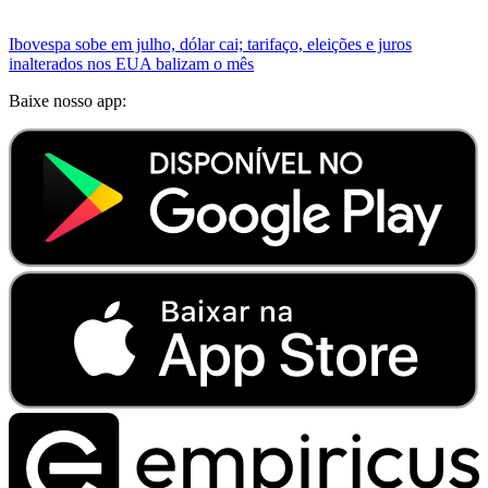
Ibovespa sobe em julho, dólar cai; tarifaço, eleições e juros
inalterados nos EUA balizam o mês
Baixe nosso app: