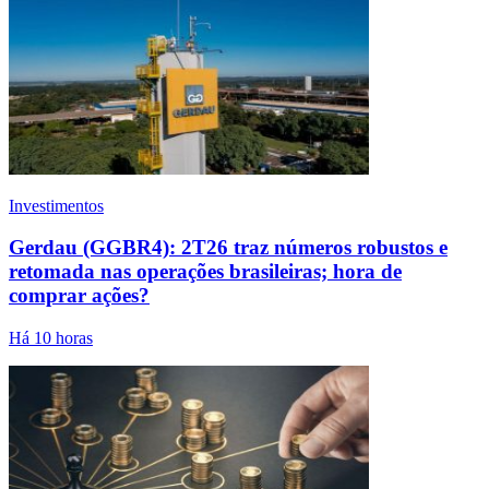
Investimentos
Gerdau (GGBR4): 2T26 traz números robustos e
retomada nas operações brasileiras; hora de
comprar ações?
Há 10 horas