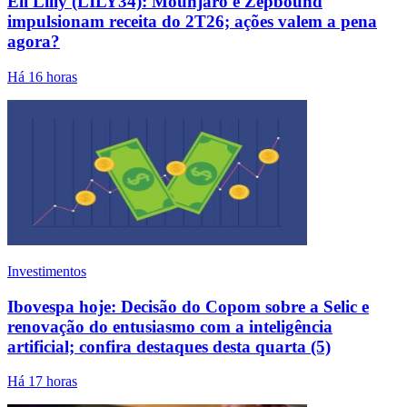
Eli Lilly (LILY34): Mounjaro e Zepbound
impulsionam receita do 2T26; ações valem a pena
agora?
Há 16 horas
Investimentos
Ibovespa hoje: Decisão do Copom sobre a Selic e
renovação do entusiasmo com a inteligência
artificial; confira destaques desta quarta (5)
Há 17 horas