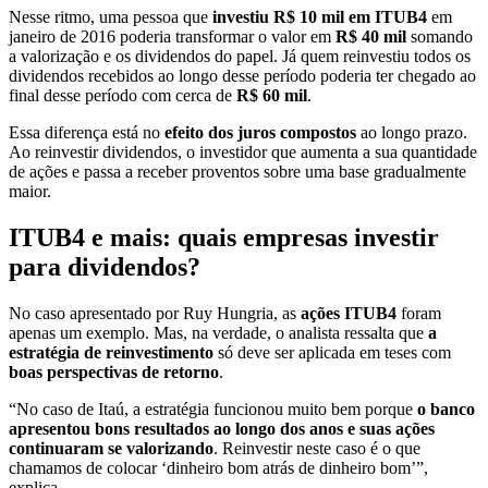
Nesse ritmo, uma pessoa que
investiu R$ 10 mil em ITUB4
em
janeiro de 2016 poderia transformar o valor em
R$ 40 mil
somando
a valorização e os dividendos do papel. Já quem reinvestiu todos os
dividendos recebidos ao longo desse período poderia ter chegado ao
final desse período com cerca de
R$ 60 mil
.
Essa diferença está no
efeito dos juros compostos
ao longo prazo.
Ao reinvestir dividendos, o investidor que aumenta a sua quantidade
de ações e passa a receber proventos sobre uma base gradualmente
maior.
ITUB4 e mais: quais empresas investir
para dividendos?
No caso apresentado por Ruy Hungria, as
ações ITUB4
foram
apenas um exemplo. Mas, na verdade, o analista ressalta que
a
estratégia de reinvestimento
só deve ser aplicada em teses com
boas perspectivas de retorno
.
“No caso de Itaú, a estratégia funcionou muito bem porque
o banco
apresentou bons resultados ao longo dos anos e suas ações
continuaram se valorizando
. Reinvestir neste caso é o que
chamamos de colocar ‘dinheiro bom atrás de dinheiro bom’”,
explica.