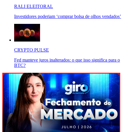
RALI ELEITORAL
Investidores poderiam ‘comprar bolsa de olhos vendados’
CRYPTO PULSE
Fed manteve juros inalterados: o que isso significa para o
BTC?