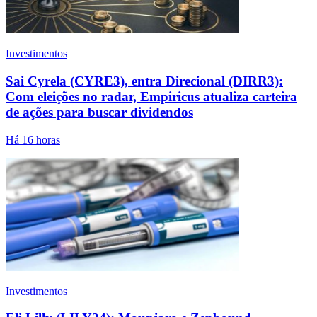
Investimentos
Sai Cyrela (CYRE3), entra Direcional (DIRR3):
Com eleições no radar, Empiricus atualiza carteira
de ações para buscar dividendos
Há 16 horas
Investimentos