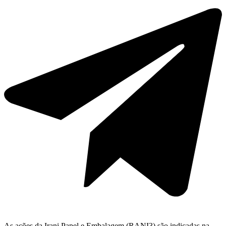
As ações da Irani Papel e Embalagem (RANI3) são indicadas na