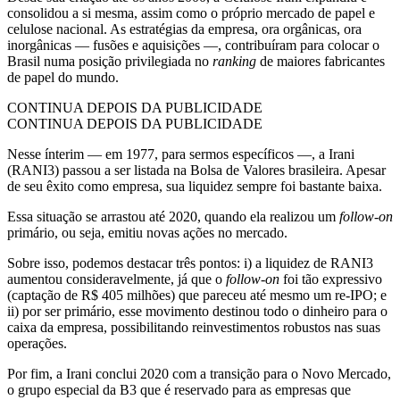
consolidou a si mesma, assim como o próprio mercado de papel e
celulose nacional. As estratégias da empresa, ora orgânicas, ora
inorgânicas — fusões e aquisições —, contribuíram para colocar o
Brasil numa posição privilegiada no
ranking
de maiores fabricantes
de papel do mundo.
CONTINUA DEPOIS DA PUBLICIDADE
CONTINUA DEPOIS DA PUBLICIDADE
Nesse ínterim — em 1977, para sermos específicos —, a Irani
(RANI3) passou a ser listada na Bolsa de Valores brasileira. Apesar
de seu êxito como empresa, sua liquidez sempre foi bastante baixa.
Essa situação se arrastou até 2020, quando ela realizou um
follow-on
primário, ou seja, emitiu novas ações no mercado.
Sobre isso, podemos destacar três pontos: i) a liquidez de RANI3
aumentou consideravelmente, já que o
follow-on
foi tão expressivo
(captação de R$ 405 milhões) que pareceu até mesmo um re-IPO; e
ii) por ser primário, esse movimento destinou todo o dinheiro para o
caixa da empresa, possibilitando reinvestimentos robustos nas suas
operações.
Por fim, a Irani conclui 2020 com a transição para o Novo Mercado,
o grupo especial da B3 que é reservado para as empresas que