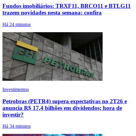
Fundos imobiliários: TRXF11, BRCO11 e BTLG11
trazem novidades nesta semana; confira
Há 24 minutos
Investimentos
Petrobras (PETR4) supera expectativas no 2T26 e
anuncia R$ 17,4 bilhões em dividendos; hora de
investir?
Há 34 minutos