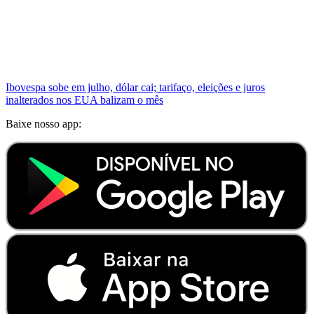
Ibovespa sobe em julho, dólar cai; tarifaço, eleições e juros
inalterados nos EUA balizam o mês
Baixe nosso app: