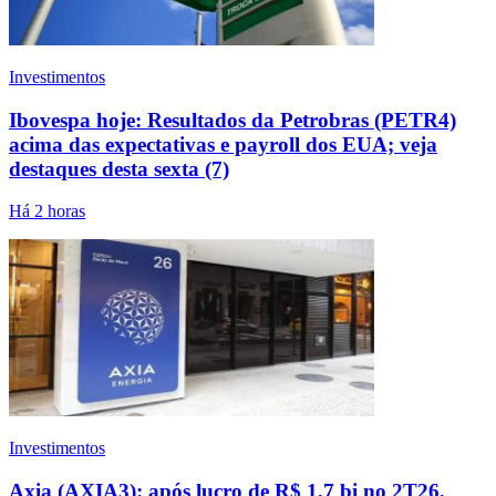
Investimentos
Ibovespa hoje: Resultados da Petrobras (PETR4)
acima das expectativas e payroll dos EUA; veja
destaques desta sexta (7)
Há 2 horas
Investimentos
Axia (AXIA3): após lucro de R$ 1,7 bi no 2T26,