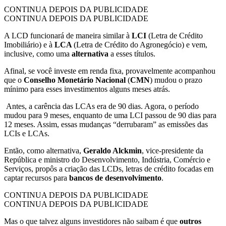
CONTINUA DEPOIS DA PUBLICIDADE
CONTINUA DEPOIS DA PUBLICIDADE
A LCD funcionará de maneira similar à
LCI
(Letra de Crédito
Imobiliário) e à
LCA
(Letra de Crédito do Agronegócio) e vem,
inclusive, como uma
alternativa
a esses títulos.
Afinal, se você investe em renda fixa, provavelmente acompanhou
que o
Conselho Monetário Nacional
(
CMN
) mudou o prazo
mínimo para esses investimentos alguns meses atrás.
Antes, a carência das LCAs era de 90 dias. Agora, o período
mudou para 9 meses, enquanto de uma LCI passou de 90 dias para
12 meses. Assim, essas mudanças “derrubaram” as emissões das
LCIs e LCAs.
Então, como alternativa,
Geraldo Alckmin
, vice-presidente da
República e ministro do Desenvolvimento, Indústria, Comércio e
Serviços, propôs a criação das LCDs, letras de crédito focadas em
captar recursos para
bancos de desenvolvimento
.
CONTINUA DEPOIS DA PUBLICIDADE
CONTINUA DEPOIS DA PUBLICIDADE
Mas o que talvez alguns investidores não saibam é que
outros