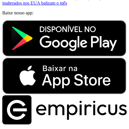
inalterados nos EUA balizam o mês
Baixe nosso app: