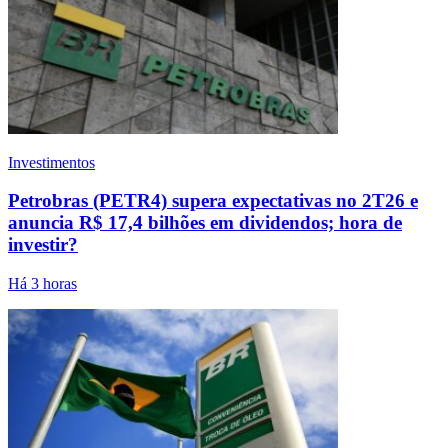
Investimentos
Petrobras (PETR4) supera expectativas no 2T26 e
anuncia R$ 17,4 bilhões em dividendos; hora de
investir?
Há 3 horas