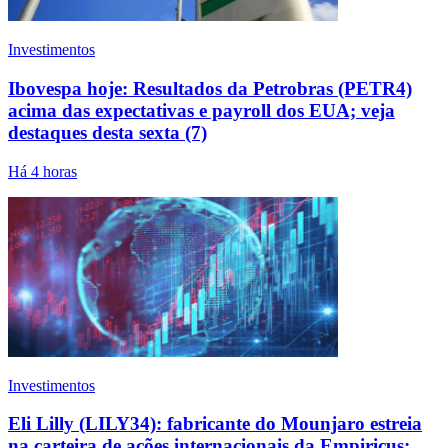
Investimentos
Ibovespa hoje: Resultados da Petrobras (PETR4)
acima das expectativas e payroll dos EUA; veja
destaques desta sexta (7)
Há 4 horas
Investimentos
Eli Lilly (LILY34): fabricante do Mounjaro estreia
na carteira de ações internacionais da Empiricus;