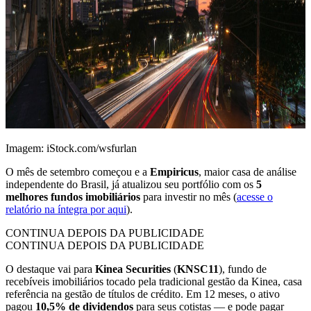
Imagem: iStock.com/wsfurlan
O mês de setembro começou e a
Empiricus
, maior casa de análise
independente do Brasil, já atualizou seu portfólio com os
5
melhores fundos imobiliários
para investir no mês (
acesse o
relatório na íntegra por aqui
).
CONTINUA DEPOIS DA PUBLICIDADE
CONTINUA DEPOIS DA PUBLICIDADE
O destaque vai para
Kinea Securities
(
KNSC11
), fundo de
recebíveis imobiliários tocado pela tradicional gestão da Kinea, casa
referência na gestão de títulos de crédito. Em 12 meses, o ativo
pagou
10,5% de dividendos
para seus cotistas — e pode pagar