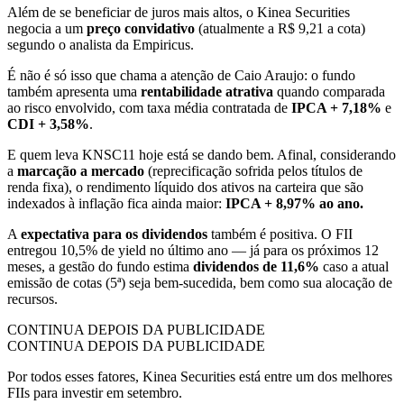
Além de se beneficiar de juros mais altos, o Kinea Securities
negocia a um
preço convidativo
(atualmente a R$ 9,21 a cota)
segundo o analista da Empiricus.
É não é só isso que chama a atenção de Caio Araujo: o fundo
também apresenta uma
rentabilidade atrativa
quando comparada
ao risco envolvido, com taxa média contratada de
IPCA + 7,18%
e
CDI + 3,58%
.
E quem leva KNSC11 hoje está se dando bem. Afinal, considerando
a
marcação a mercado
(reprecificação sofrida pelos títulos de
renda fixa), o rendimento líquido dos ativos na carteira que são
indexados à inflação fica ainda maior:
IPCA + 8,97% ao ano.
A
expectativa para os dividendos
também é positiva. O FII
entregou 10,5% de yield no último ano — já para os próximos 12
meses, a gestão do fundo estima
dividendos de 11,6%
caso a atual
emissão de cotas (5ª) seja bem-sucedida, bem como sua alocação de
recursos.
CONTINUA DEPOIS DA PUBLICIDADE
CONTINUA DEPOIS DA PUBLICIDADE
Por todos esses fatores, Kinea Securities está entre um dos melhores
FIIs para investir em setembro.