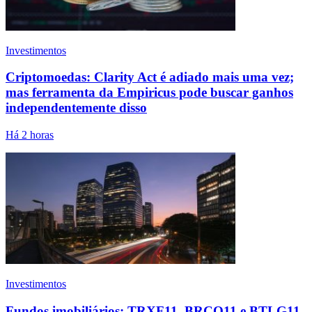
Investimentos
Criptomoedas: Clarity Act é adiado mais uma vez;
mas ferramenta da Empiricus pode buscar ganhos
independentemente disso
Há 2 horas
Investimentos
Fundos imobiliários: TRXF11, BRCO11 e BTLG11