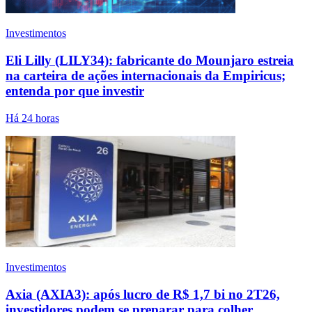
Investimentos
Eli Lilly (LILY34): fabricante do Mounjaro estreia
na carteira de ações internacionais da Empiricus;
entenda por que investir
Há 24 horas
Investimentos
Axia (AXIA3): após lucro de R$ 1,7 bi no 2T26,
investidores podem se preparar para colher