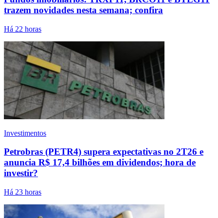
trazem novidades nesta semana; confira
Há 22 horas
Investimentos
Petrobras (PETR4) supera expectativas no 2T26 e
anuncia R$ 17,4 bilhões em dividendos; hora de
investir?
Há 23 horas