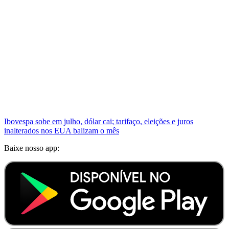
Ibovespa sobe em julho, dólar cai; tarifaço, eleições e juros
inalterados nos EUA balizam o mês
Baixe nosso app: