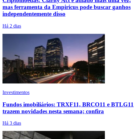
Criptomoedas: Clarity Act é adiado mais uma vez;
mas ferramenta da Empiricus pode buscar ganhos
independentemente disso
Há 2 dias
Investimentos
Fundos imobiliários: TRXF11, BRCO11 e BTLG11
trazem novidades nesta semana; confira
Há 3 dias