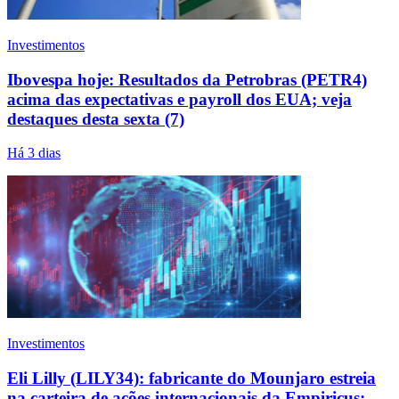
Investimentos
Ibovespa hoje: Resultados da Petrobras (PETR4)
acima das expectativas e payroll dos EUA; veja
destaques desta sexta (7)
Há 3 dias
Investimentos
Eli Lilly (LILY34): fabricante do Mounjaro estreia
na carteira de ações internacionais da Empiricus;