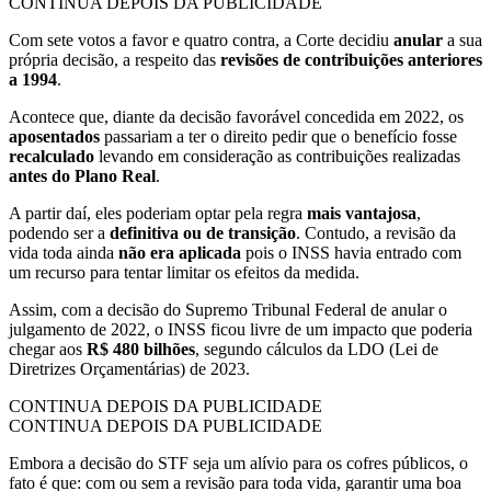
CONTINUA DEPOIS DA PUBLICIDADE
Com sete votos a favor e quatro contra, a Corte decidiu
anular
a sua
própria decisão, a respeito das
revisões de contribuições anteriores
a 1994
.
Acontece que, diante da decisão favorável concedida em 2022, os
aposentados
passariam a ter o direito pedir que o benefício fosse
recalculado
levando em consideração as contribuições realizadas
antes do Plano Real
.
A partir daí, eles poderiam optar pela regra
mais vantajosa
,
podendo ser a
definitiva ou de transição
. Contudo, a revisão da
vida toda ainda
não era aplicada
pois o INSS havia entrado com
um recurso para tentar limitar os efeitos da medida.
Assim, com a decisão do Supremo Tribunal Federal de anular o
julgamento de 2022, o INSS ficou livre de um impacto que poderia
chegar aos
R$ 480 bilhões
, segundo cálculos da LDO (Lei de
Diretrizes Orçamentárias) de 2023.
CONTINUA DEPOIS DA PUBLICIDADE
CONTINUA DEPOIS DA PUBLICIDADE
Embora a decisão do STF seja um alívio para os cofres públicos, o
fato é que: com ou sem a revisão para toda vida, garantir uma boa