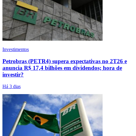
Investimentos
Petrobras (PETR4) supera expectativas no 2T26 e
anuncia R$ 17,4 bilhões em dividendos; hora de
investir?
Há 3 dias