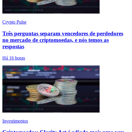
Crypto Pulse
Três perguntas separam vencedores de perdedores
no mercado de criptomoedas, e nós temos as
respostas
Há 16 horas
Investimentos