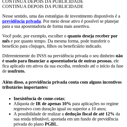
CONTINUA DEPOIS DA PUBLICIDADE
CONTINUA DEPOIS DA PUBLICIDADE
Nesse sentido, uma das estratégias de investimento disponíveis é a
previdência privada
. Por meio desse ativo é possível se planejar
para a sua aposentadoria de forma mais assertiva.
Você pode, por exemplo, escolher o
quanto deseja receber por
mês
e por quanto tempo. Da mesma forma, pode transferir o
benefício para cônjuges, filhos ou beneficiário indicado.
Diferentemente do INSS na previdência privada o seu dinheiro
não
é usado para financiar a aposentadoria de outras pessoas
, ele
fica aplicado em ativos da sua escolha, rendendo até o início da fase
de
usufruto.
Além disso, a previdência privada conta com alguns incentivos
tributários importantes:
Inexistência de come-cotas
;
Alíquota de
IR de apenas 10%
para aplicações no regime
regressivo com duração igual ou superior a 10 anos;
A possibilidade de realizar a
dedução fiscal de até 12%
da
sua renda tributável, aportada em um fundo de previdência
privada do plano
PGBL
.