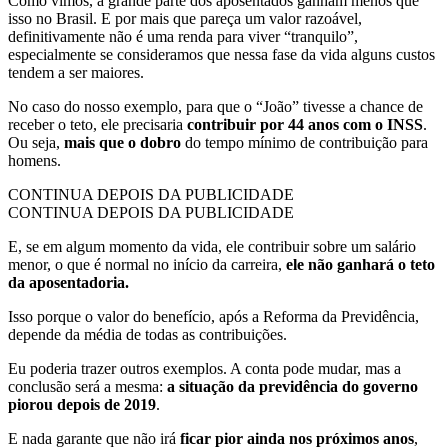
Como vimos, a grande parte dos aposentados ganham menos que
isso no Brasil. E por mais que pareça um valor razoável,
definitivamente não é uma renda para viver “tranquilo”,
especialmente se consideramos que nessa fase da vida alguns custos
tendem a ser maiores.
No caso do nosso exemplo, para que o “João” tivesse a chance de
receber o teto, ele precisaria
contribuir por 44 anos com o INSS
.
Ou seja,
mais que o dobro
do tempo mínimo de contribuição para
homens.
CONTINUA DEPOIS DA PUBLICIDADE
CONTINUA DEPOIS DA PUBLICIDADE
E, se em algum momento da vida, ele contribuir sobre um salário
menor, o que é normal no início da carreira,
ele não ganhará o teto
da aposentadoria.
Isso porque o valor do benefício, após a Reforma da Previdência,
depende da média de todas as contribuições.
Eu poderia trazer outros exemplos. A conta pode mudar, mas a
conclusão será a mesma:
a situação da previdência do governo
piorou depois de 2019
.
E nada garante que não irá
ficar pior ainda nos próximos anos
,