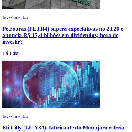
Investimentos
Petrobras (PETR4) supera expectativas no 2T26 e
anuncia R$ 17,4 bilhões em dividendos; hora de
investir?
Há 1 dia
Investimentos
Eli Lilly (LILY34): fabricante do Mounjaro estreia