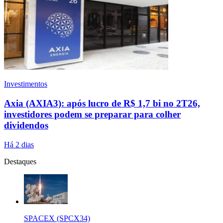
Investimentos
Axia (AXIA3): após lucro de R$ 1,7 bi no 2T26,
investidores podem se preparar para colher
dividendos
Há 2 dias
Destaques
SPACEX (SPCX34)