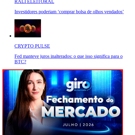
RALI ELEITORAL
Investidores poderiam ‘comprar bolsa de olhos vendados’
CRYPTO PULSE
Fed manteve juros inalterados: o que isso significa para o
BTC?