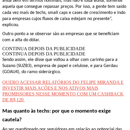
anda bem em termos nominais, mas não é toda Bolsa, somente
aquela que consegue repassar preços. Por isso, a gente tem saído
cada vez mais de techs, small caps e cases de crescimento e indo
para empresas cujos fluxos de caixa estejam no presente”,
explicou.
Outro ponto a se observar são as empresas que se beneficiam
com a alta do dólar.
CONTINUA DEPOIS DA PUBLICIDADE
CONTINUA DEPOIS DA PUBLICIDADE
Sendo assim, ele disse que voltou a olhar com carinho para a
Suzano (SUZB3), empresa de papel e celulose, e para Gerdau
(GOAU4), do ramo siderúrgico.
QUERO ACESSAR
RELATÓRIOS
DO FELIPE MIRANDA E
INVESTIR MAIS AÇÕES E NOS ATIVOS MAIS
PROMISSORES NESSE MOMENTO COM UM CASHBACK
DE R$ 120
Mas quanto às techs: por que o momento exige
cautela?
Ao ser questionado por seguidores em relação ao potencial das