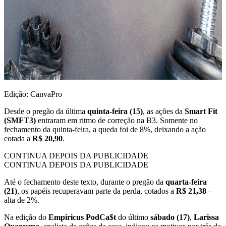
Edição: CanvaPro
Desde o pregão da última
quinta-feira (15)
, as ações da
Smart Fit
(SMFT3)
entraram em ritmo de correção na B3. Somente no
fechamento da quinta-feira, a queda foi de 8%, deixando a ação
cotada a
R$ 20,90
.
CONTINUA DEPOIS DA PUBLICIDADE
CONTINUA DEPOIS DA PUBLICIDADE
Até o fechamento deste texto, durante o pregão da
quarta-feira
(21)
, os papéis recuperavam parte da perda, cotados a
R$ 21,38
–
alta de 2%.
Na edição do
Empiricus PodCa$t
do último
sábado (17)
,
Larissa