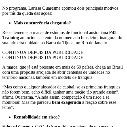
No programa, Larissa Quaresma apontou dois principais motivos
por trás da queda das ações:
Mais concorrência chegando?
Recentemente, a marca de estúdios de funcional australiana
F45
Training
anunciou sua entrada no mercado brasileiro, inaugurando
sua primeira unidade na Barra da Tijuca, no Rio de Janeiro.
CONTINUA DEPOIS DA PUBLICIDADE
CONTINUA DEPOIS DA PUBLICIDADE
A marca, que já está presente em mais de 60 países, chega ao Brasil
com uma proposta arrojada de abrir centenas de unidades no
território nacional, também em modelo de franquia.
“Mas como qualquer alocador de capital, se as primeiras franquias
não forem bem, acho difícil ganhar uma tração tão grande assim”,
afirma Quaresma. “Ainda assim, competição é um risco a se
monitorar. Mas me pareceu
bem exagerada
a reação sobre esse
tema”.
Rentabilidade em risco?
Edgard Corona
, CEO da Smart Fit, participou de um evento