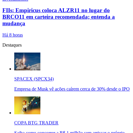
FIIs: Empiricus coloca ALZR11 no lugar do
BRCO11 em carteira recomendada; entenda a
mudança
Há 8 horas
Destaques
SPACEX (SPCX34)
Empresa de Musk vê ações caírem cerca de 30% desde o IPO
COPA BTG TRADER
Saiba como concorrer a R$ 1 milhão sem arriscar o próprio