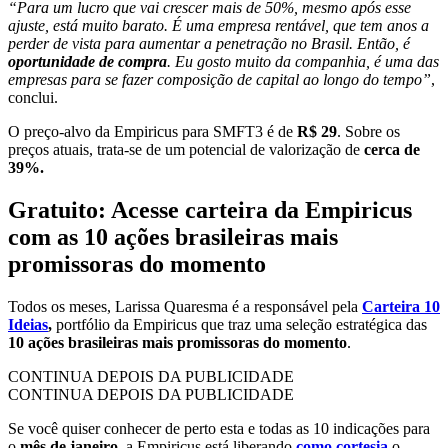
“Para um lucro que vai crescer mais de 50%, mesmo após esse
ajuste, está muito barato. É uma empresa rentável, que tem anos a
perder de vista para aumentar a penetração no Brasil. Então, é
oportunidade de compra
. Eu gosto muito da companhia, é uma das
empresas para se fazer composição de capital ao longo do tempo”
,
conclui.
O preço-alvo da Empiricus para SMFT3 é de
R$ 29
. Sobre os
preços atuais, trata-se de um potencial de valorização de
cerca de
39%.
Gratuito: Acesse carteira da Empiricus
com as 10 ações brasileiras mais
promissoras do momento
Todos os meses, Larissa Quaresma é a responsável pela
Carteira 10
Ideias
,
portfólio da Empiricus que traz uma seleção estratégica das
10 ações brasileiras mais promissoras do momento
.
CONTINUA DEPOIS DA PUBLICIDADE
CONTINUA DEPOIS DA PUBLICIDADE
Se você quiser conhecer de perto esta e todas as 10 indicações para
o
mês de janeiro
, a Empiricus está liberando
como cortesia
o