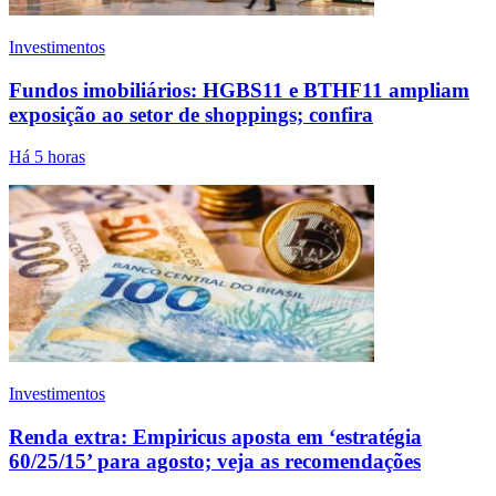
Investimentos
Fundos imobiliários: HGBS11 e BTHF11 ampliam
exposição ao setor de shoppings; confira
Há 5 horas
Investimentos
Renda extra: Empiricus aposta em ‘estratégia
60/25/15’ para agosto; veja as recomendações