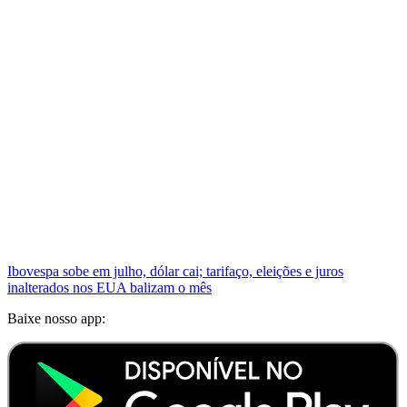
Ibovespa sobe em julho, dólar cai; tarifaço, eleições e juros
inalterados nos EUA balizam o mês
Baixe nosso app: