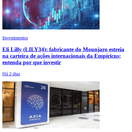
Investimentos
Eli Lilly (LILY34): fabricante do Mounjaro estreia
na carteira de ações internacionais da Empiricus;
entenda por que investir
Há 2 dias