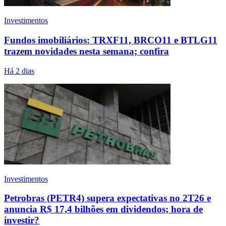
Investimentos
Fundos imobiliários: TRXF11, BRCO11 e BTLG11
trazem novidades nesta semana; confira
Há 2 dias
Investimentos
Petrobras (PETR4) supera expectativas no 2T26 e
anuncia R$ 17,4 bilhões em dividendos; hora de
investir?