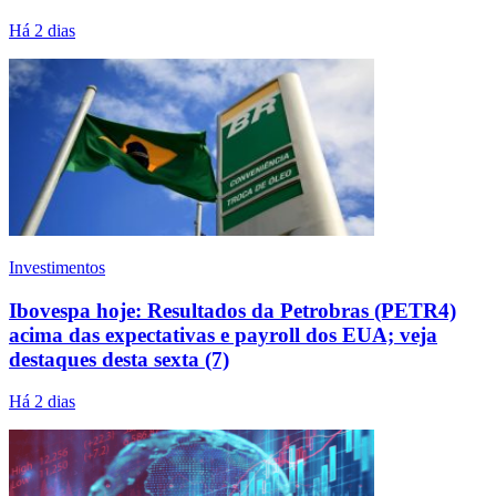
Há 2 dias
Investimentos
Ibovespa hoje: Resultados da Petrobras (PETR4)
acima das expectativas e payroll dos EUA; veja
destaques desta sexta (7)
Há 2 dias