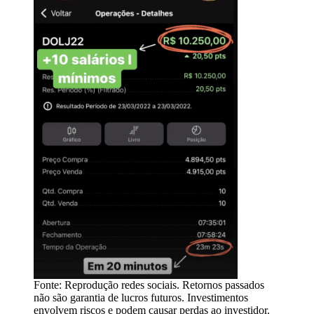
Fonte: Reprodução redes sociais. Retornos passados
não são garantia de lucros futuros. Investimentos
envolvem riscos e podem causar perdas ao investidor.