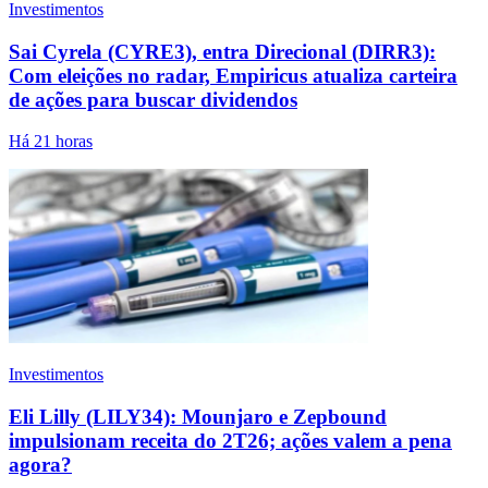
Investimentos
Sai Cyrela (CYRE3), entra Direcional (DIRR3):
Com eleições no radar, Empiricus atualiza carteira
de ações para buscar dividendos
Há 21 horas
Investimentos
Eli Lilly (LILY34): Mounjaro e Zepbound
impulsionam receita do 2T26; ações valem a pena
agora?