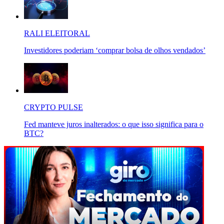
RALI ELEITORAL
Investidores poderiam ‘comprar bolsa de olhos vendados’
CRYPTO PULSE
Fed manteve juros inalterados: o que isso significa para o
BTC?