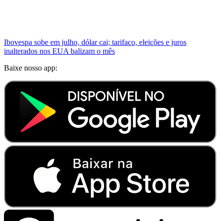
Ibovespa sobe em julho, dólar cai; tarifaço, eleições e juros
inalterados nos EUA balizam o mês
Baixe nosso app: