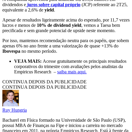
dividendos e
juros sobre capital próprio
(JCP) referente ao 2T25,
equivalente a 2,6% de
yield
.
Apesar de resultados ligeiramente acima do esperado, por 11,7 vezes
lucros e menos de
10% de dividend yield
, vemos a Taesa bem
precificada e sem grande potencial de upside neste momento.
Por isso, mantemos recomendação neutra para os papéis, que sobem
apenas 6% no ano frente a uma valorização de quase +13% do
Ibovespa
no mesmo período.
VEJA MAIS:
Acesse gratuitamente os principais resultados
corporativos do trimestre com avaliações pelos analistas da
Empiricus Research –
saiba mais aqui.
CONTINUA DEPOIS DA PUBLICIDADE
CONTINUA DEPOIS DA PUBLICIDADE
Ruy Hungria
Bacharel em Física formado na Universidade de São Paulo (USP),
possui MBA de Finanças na Fipe e iniciou a carreira no mercado
financeiro em 2011, na própria Empiricus Research. Está à frente da