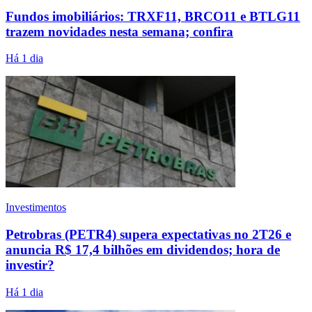
Fundos imobiliários: TRXF11, BRCO11 e BTLG11
trazem novidades nesta semana; confira
Há 1 dia
Investimentos
Petrobras (PETR4) supera expectativas no 2T26 e
anuncia R$ 17,4 bilhões em dividendos; hora de
investir?
Há 1 dia