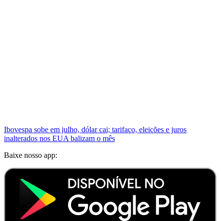
Ibovespa sobe em julho, dólar cai; tarifaço, eleições e juros
inalterados nos EUA balizam o mês
Baixe nosso app: