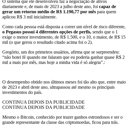
O sistema que ele desenvolveu faz a negociação de ativos
diariamente e, de maio de 2023 a julho deste ano, foi
capaz de
gerar um retorno médio de R$ 1.190,77 por mês
para quem
aplicou R$ 3 mil inicialmente.
Como cada pessoa está disposta a correr um nível de risco diferente,
o Pegasus possui 4 diferentes opções de perfis,
sendo que o 1
exige o menor investimento, de R$ 1.500, e o 10, o maior, de R$ 15
mil (o que gerou o resultado citado acima foi o 2).
Gregório, um dos primeiros usuários, afirma que se surpreendeu:
“não botei fé quando me falaram que eu poderia ganhar quase R$ 2
mil a mais por mês, mas hoje a minha vida é só alegria”.:
O desempenho obtido nos últimos meses foi tão alto que, entre maio
de 2023 e abril deste ano, ultrapassou até mesmo os principais
investimentos do país.
CONTINUA DEPOIS DA PUBLICIDADE
CONTINUA DEPOIS DA PUBLICIDADE
Mesmo o Bitcoin, conhecido por trazer ganhos estrondosos e ser o
grande representante da classe das criptomoedas, ficou para trás.