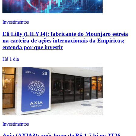
Investimentos
Eli Lilly (LILY34): fabricante do Mounjaro estreia
na carteira de ações internacionais da Empiricus;
entenda por que investir
Há 1 dia
Investimentos
Axia (AXIA3): após lucro de R$ 1,7 bi no 2T26,