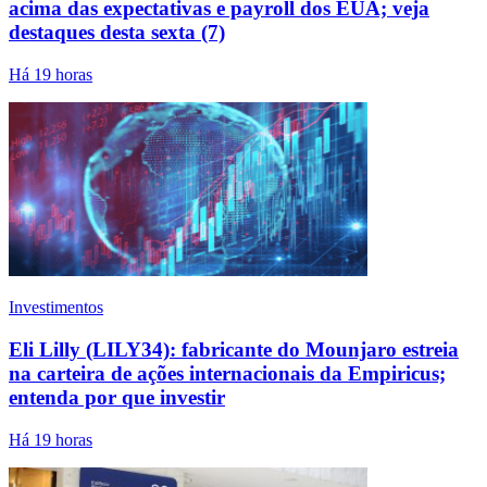
acima das expectativas e payroll dos EUA; veja
destaques desta sexta (7)
Há 19 horas
Investimentos
Eli Lilly (LILY34): fabricante do Mounjaro estreia
na carteira de ações internacionais da Empiricus;
entenda por que investir
Há 19 horas