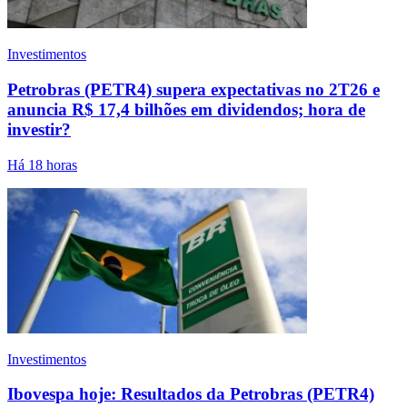
Investimentos
Petrobras (PETR4) supera expectativas no 2T26 e
anuncia R$ 17,4 bilhões em dividendos; hora de
investir?
Há 18 horas
Investimentos
Ibovespa hoje: Resultados da Petrobras (PETR4)