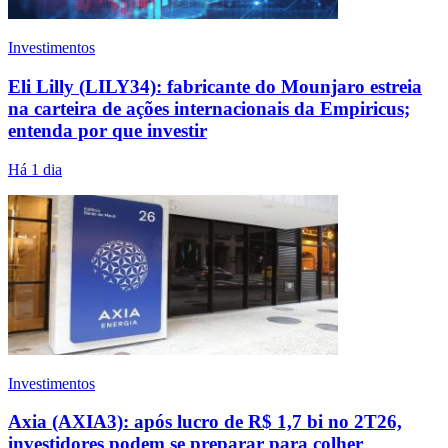
Investimentos
Eli Lilly (LILY34): fabricante do Mounjaro estreia
na carteira de ações internacionais da Empiricus;
entenda por que investir
Há 1 dia
Investimentos
Axia (AXIA3): após lucro de R$ 1,7 bi no 2T26,
investidores podem se preparar para colher