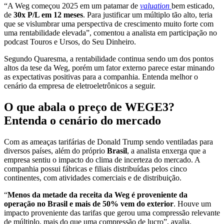
“A Weg começou 2025 em um patamar de
valuation
bem esticado,
de
30x P/L em 12 meses
. Para justificar um múltiplo tão alto, teria
que se vislumbrar uma perspectiva de crescimento muito forte com
uma rentabilidade elevada”, comentou a analista em participação no
podcast Touros e Ursos, do Seu Dinheiro.
Segundo Quaresma, a rentabilidade continua sendo um dos pontos
altos da tese da Weg, porém um fator externo parece estar minando
as expectativas positivas para a companhia. Entenda melhor o
cenário da empresa de eletroeletrônicos a seguir.
O que abala o preço de WEGE3?
Entenda o cenário do mercado
Com as ameaças tarifárias de Donald Trump sendo ventiladas para
diversos países, além do próprio
Brasil
, a analista enxerga que a
empresa sentiu o impacto do clima de incerteza do mercado. A
companhia possui fábricas e filiais distribuídas pelos cinco
continentes, com atividades comerciais e de distribuição.
“
Menos da metade da receita da Weg é proveniente da
operação no Brasil e mais de 50% vem do exterior
. Houve um
impacto proveniente das tarifas que gerou uma compressão relevante
de múltiplo, mais do que uma compressão de lucro”, avalia.