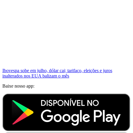
Ibovespa sobe em julho, dólar cai; tarifaço, eleições e juros
inalterados nos EUA balizam o mês
Baixe nosso app: