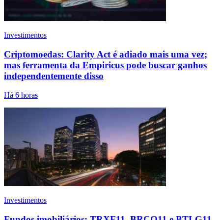
Investimentos
Criptomoedas: Clarity Act é adiado mais uma vez;
mas ferramenta da Empiricus pode buscar ganhos
independentemente disso
Há 6 horas
Investimentos
Fundos imobiliários: TRXF11, BRCO11 e BTLG11