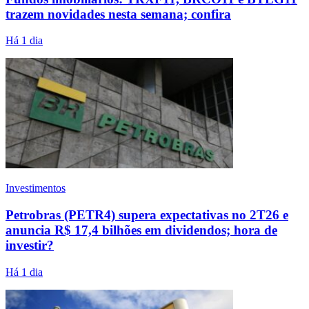
trazem novidades nesta semana; confira
Há 1 dia
Investimentos
Petrobras (PETR4) supera expectativas no 2T26 e
anuncia R$ 17,4 bilhões em dividendos; hora de
investir?
Há 1 dia