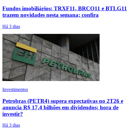
Fundos imobiliários: TRXF11, BRCO11 e BTLG11
trazem novidades nesta semana; confira
Há 3 dias
Investimentos
Petrobras (PETR4) supera expectativas no 2T26 e
anuncia R$ 17,4 bilhões em dividendos; hora de
investir?
Há 3 dias