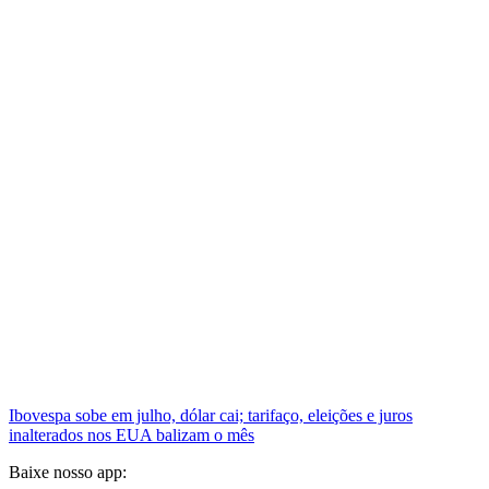
Ibovespa sobe em julho, dólar cai; tarifaço, eleições e juros
inalterados nos EUA balizam o mês
Baixe nosso app: