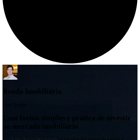
Renda Imobiliária
Caio Araújo
Uma forma simples e prática de investir
no mercado imobiliário
Seleção de fundos imobiliários focados em ganho de capital e