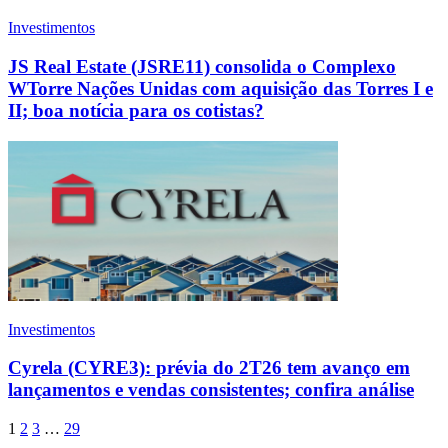
Investimentos
JS Real Estate (JSRE11) consolida o Complexo
WTorre Nações Unidas com aquisição das Torres I e
II; boa notícia para os cotistas?
Investimentos
Cyrela (CYRE3): prévia do 2T26 tem avanço em
lançamentos e vendas consistentes; confira análise
1
2
3
…
29