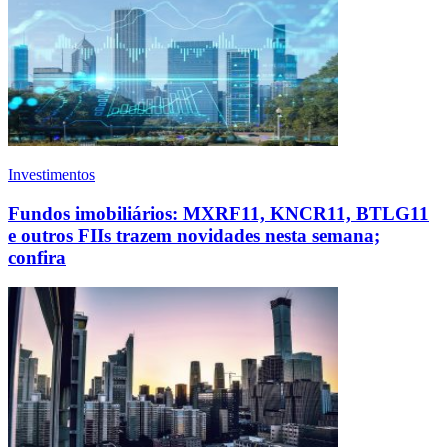
Investimentos
Fundos imobiliários: MXRF11, KNCR11, BTLG11
e outros FIIs trazem novidades nesta semana;
confira