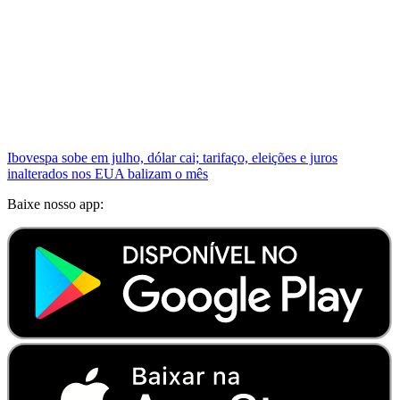
Ibovespa sobe em julho, dólar cai; tarifaço, eleições e juros
inalterados nos EUA balizam o mês
Baixe nosso app: