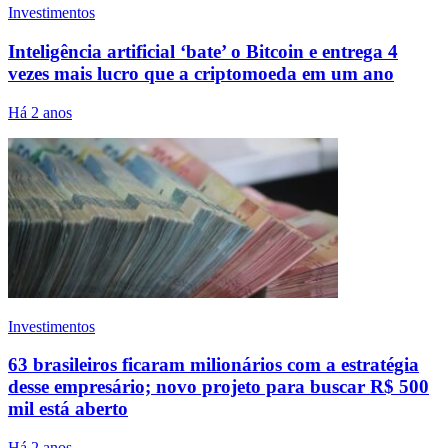
Investimentos
Inteligência artificial ‘bate’ o Bitcoin e entrega 4
vezes mais lucro que a criptomoeda em um ano
Há 2 anos
Investimentos
63 brasileiros ficaram milionários com a estratégia
desse empresário; novo projeto para buscar R$ 500
mil está aberto
Há 2 anos