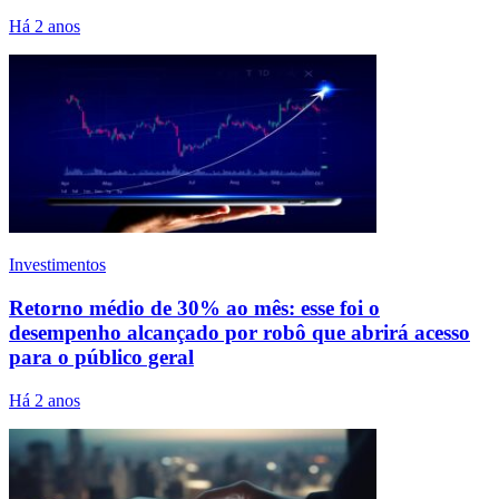
Há 2 anos
Investimentos
Retorno médio de 30% ao mês: esse foi o
desempenho alcançado por robô que abrirá acesso
para o público geral
Há 2 anos