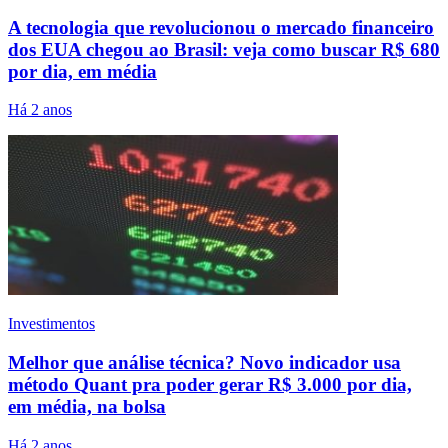
A tecnologia que revolucionou o mercado financeiro
dos EUA chegou ao Brasil: veja como buscar R$ 680
por dia, em média
Há 2 anos
Investimentos
Melhor que análise técnica? Novo indicador usa
método Quant pra poder gerar R$ 3.000 por dia,
em média, na bolsa
Há 2 anos