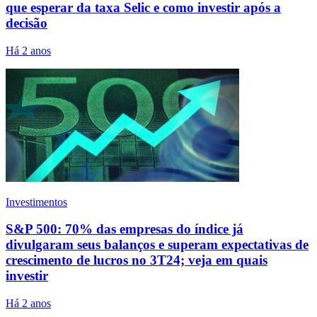
que esperar da taxa Selic e como investir após a
decisão
Há 2 anos
Investimentos
S&P 500: 70% das empresas do índice já
divulgaram seus balanços e superam expectativas de
crescimento de lucros no 3T24; veja em quais
investir
Há 2 anos