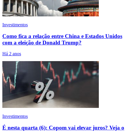
Investimentos
Como fica a relação entre China e Estados Unidos
com a eleição de Donald Trump?
Há 2 anos
Investimentos
É nesta quarta (6): Copom vai elevar juros? Veja o