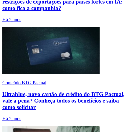
restrições de exportações para países fortes em IA:
como fica a companhia?
Há 2 anos
Conteúdo BTG Pactual
Ultrablue, novo cartão de crédito do BTG Pactual,
vale a pena? Conheça todos os benefícios e saiba
como solicitar
Há 2 anos