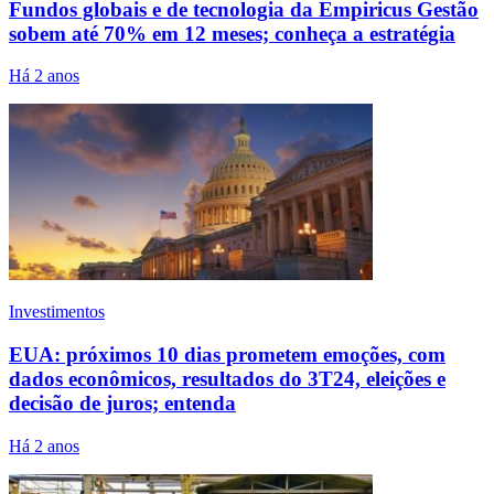
Fundos globais e de tecnologia da Empiricus Gestão
sobem até 70% em 12 meses; conheça a estratégia
Há 2 anos
Investimentos
EUA: próximos 10 dias prometem emoções, com
dados econômicos, resultados do 3T24, eleições e
decisão de juros; entenda
Há 2 anos