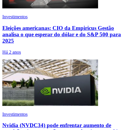
Investimentos
Eleições americanas: CIO da Empiricus Gestão
analisa o que esperar do dólar e do S&P 500 para
2025
Há 2 anos
Investimentos
Nvidia (NVDC34) pode enfrentar aumento de