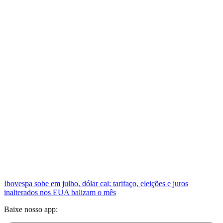
Ibovespa sobe em julho, dólar cai; tarifaço, eleições e juros
inalterados nos EUA balizam o mês
Baixe nosso app: