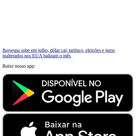
Ibovespa sobe em julho, dólar cai; tarifaço, eleições e juros
inalterados nos EUA balizam o mês
Baixe nosso app: