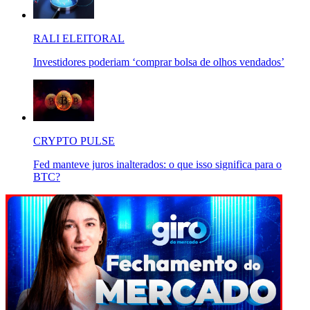
RALI ELEITORAL
Investidores poderiam ‘comprar bolsa de olhos vendados’
CRYPTO PULSE
Fed manteve juros inalterados: o que isso significa para o
BTC?