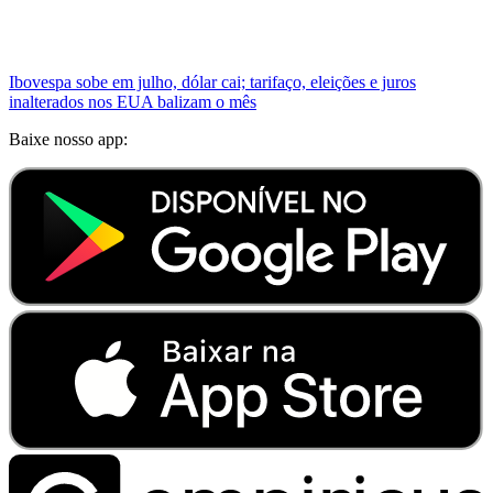
Ibovespa sobe em julho, dólar cai; tarifaço, eleições e juros
inalterados nos EUA balizam o mês
Baixe nosso app: