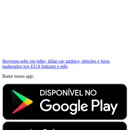
Ibovespa sobe em julho, dólar cai; tarifaço, eleições e juros
inalterados nos EUA balizam o mês
Baixe nosso app: