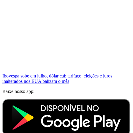
Ibovespa sobe em julho, dólar cai; tarifaço, eleições e juros
inalterados nos EUA balizam o mês
Baixe nosso app: